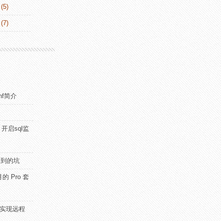
(5)
(7)
nf简介
开启sql监
or遇到的坑
的 Pro 套
ing实现远程