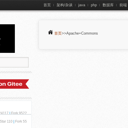
首页
架构/杂谈
java
php
数据库
前端
首页
>>Apache+Commons
 24117
|
Fork 9522
Star 110
|
Fork 55