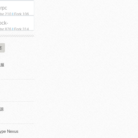
qrpc
tar 210
|
Fork 106
ock-
tar 876
|
Fork 314
签
私服
开源
pe Nexus