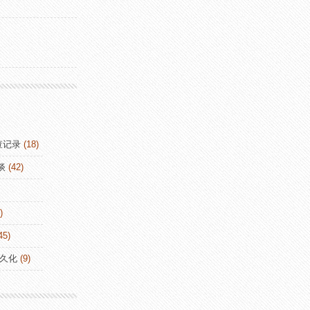
查记录
(18)
谈
(42)
)
45)
持久化
(9)