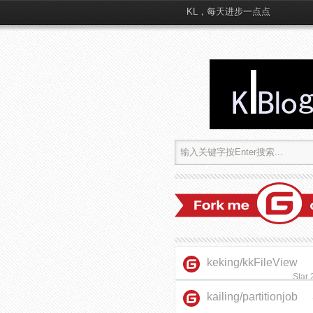
KL，每天进步一点点
keking/kkFileView
Star
kailing/partitionjob