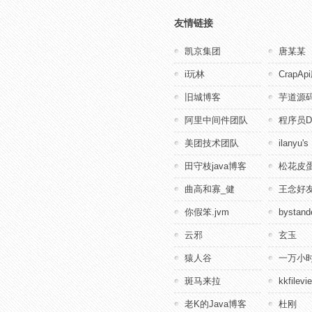
友情链接
凯京集团
唐某某
i玩林
CrapA
旧城博客
芋道源
阿里中间件团队
程序员D
美团技术团队
ilanyu's
田守枝java博客
松花皮蛋
曲高和寡_健
王念好
你假笨.jvm
bystande
云邪
玄玉
猿人谷
一万小
斑马来拉
kkfile
老K的Java博客
杜刚