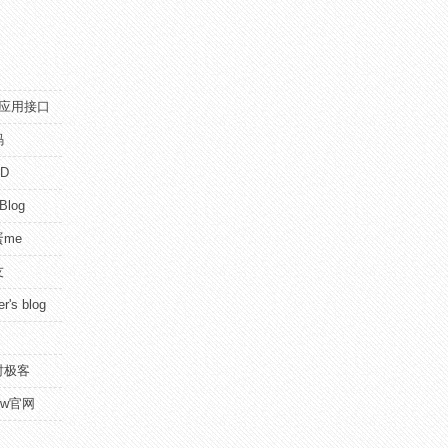
pi应用接口
码
D
 Blog
me
友
r's blog
时极客
view官网