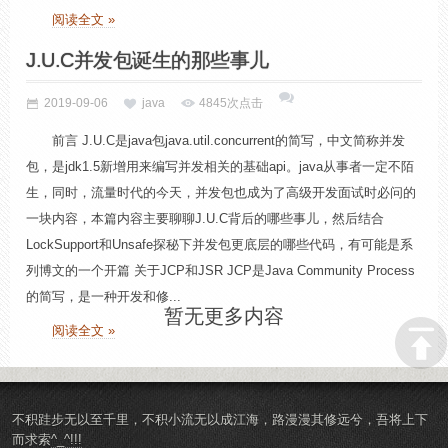
阅读全文 »
J.U.C并发包诞生的那些事儿
2019-09-06
java
4845次点击
前言 J.U.C是java包java.util.concurrent的简写，中文简称并发
包，是jdk1.5新增用来编写并发相关的基础api。java从事者一定不陌
生，同时，流量时代的今天，并发包也成为了高级开发面试时必问的
一块内容，本篇内容主要聊聊J.U.C背后的哪些事儿，然后结合
LockSupport和Unsafe探秘下并发包更底层的哪些代码，有可能是系
列博文的一个开篇 关于JCP和JSR JCP是Java Community Process
的简写，是一种开发和修...
暂无更多内容
阅读全文 »
不积跬步无以至千里，不积小流无以成江海，路漫漫其修远兮，吾将上下
而求索
^_^!!!