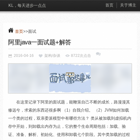
首页
关于博主
KL，每天进步一点点
首页
>>面试
阿里java一面试题+解答
2016-04-16
架构/杂谈
8722次点击
在这里记录下阿里的面试题，能鞭策自己不断的成长，路漫漫其
修远兮，求索的东西还很多啊 （1）自我介绍。 （2）JVM如何加载
一个类的过程，双亲委派模型中有哪些方法？ 类从被加载到虚拟机内
存中开始，到卸载出内存为止，它的整个生命周期包括：加载、验
证、准备、解析、初始化、使用和卸载七个阶段。其中类加载的过程