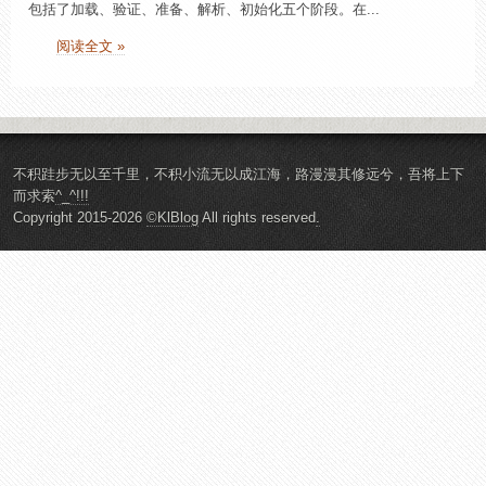
包括了加载、验证、准备、解析、初始化五个阶段。在...
阅读全文 »
不积跬步无以至千里，不积小流无以成江海，路漫漫其修远兮，吾将上下
而求索
^_^!!!
Copyright 2015-2026
©KlBlog
All rights reserved
.