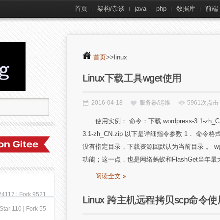
首页
架构/杂谈
java
php
数据库
前端
首页
>>linux
Linux下载工具wget使用
2016-04-18
服务器/运维
5961次点击
使用实例： 命令：下载 wordpress-3.1-zh_CN.zi
3.1-zh_CN.zip 以下是详细指令参数 1． 命令
没有指定目录，下载资源回默认为当前目录 。 w
功能；这一点，也是网络蚂蚁和FlashGet当年最大
阅读全文 »
 24117
|
Fork 9521
Linux 跨主机远程拷贝scp命令使
Star 110
|
Fork 55