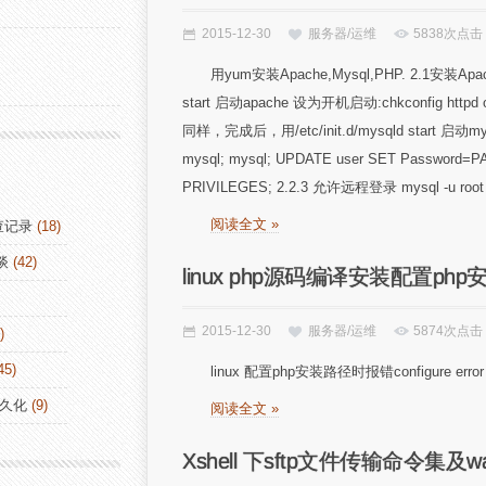
2015-12-30
服务器/运维
5838次点击
用yum安装Apache,Mysql,PHP. 2.1安装Apache 
start 启动apache 设为开机启动:chkconfig httpd on 2
同样，完成后，用/etc/init.d/mysqld start 启动m
mysql; mysql; UPDATE user SET Password=PA
PRIVILEGES; 2.2.3 允许远程登录 mysql -u root -
阅读全文 »
查记录
(18)
谈
(42)
linux php源码编译安装配置p
2015-12-30
服务器/运维
5874次点击
)
45)
linux 配置php安装路径时报错configure error xml2-c
持久化
(9)
阅读全文 »
Xshell 下sftp文件传输命令集及