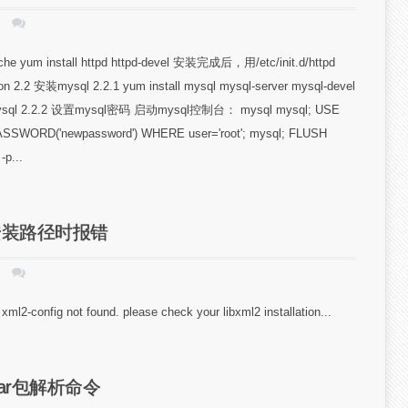
yum install httpd httpd-devel 安装完成后，用/etc/init.d/httpd
.2 安装mysql 2.2.1 yum install mysql mysql-server mysql-devel
ysql 2.2.2 设置mysql密码 启动mysql控制台： mysql mysql; USE
SSWORD('newpassword') WHERE user='root'; mysql; FLUSH
p...
hp安装路径时报错
onfig not found. please check your libxml2 installation...
war包解析命令