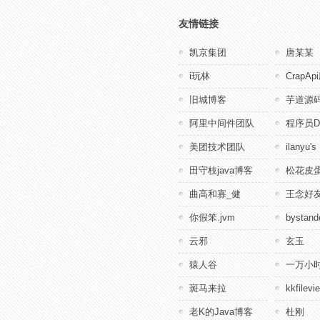
友情链接
凯京集团
唐某某
i玩林
CrapA
旧城博客
芋道源
阿里中间件团队
程序员D
美团技术团队
ilanyu's
田守枝java博客
松花皮蛋
曲高和寡_健
王念好
你假笨.jvm
bystande
云邪
玄玉
猿人谷
一万小
斑马来拉
kkfile
老K的Java博客
杜刚