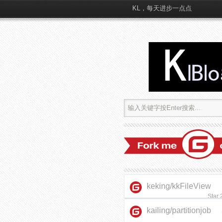
KL，每天进步一点点
keking/kkFileView
Star
kailing/partitionjob