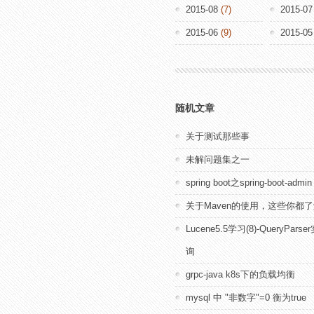
2015-08
(7)
2015-07
2015-06
(9)
2015-05
随机文章
关于测试那些事
未解问题集之一
spring boot之spring-boot-admin
关于Maven的使用，这些你都
Lucene5.5学习(8)-QueryPar
询
grpc-java k8s下的负载均衡
mysql 中 "非数字"=0 衡为true