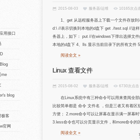
2015-08-03
服务器/运维
10165次点
1、get 从远程服务器上下载一个文件存放到本地
d:\ //表示切换到本地的d盘下 get ./test.
pi应用接口
务器上，如下： put //在windows下弹出选择文件
码
本地的d盘下 4、lls 显示当前目录下的所有文件 5、p
D
阅读全文 »
 Blog
Linux 查看文件
me
友
2015-08-02
服务器/运维
6730次点击
r's blog
在Linux系统中有三种命令可以用来查阅全部
比较简单都是 命令 文件名 ，但是三者又有着区
方便； 2.more命令可以让屏幕在显示满一屏
时极客
3.less命令也可以分页显示文件，和more命令的区
view官网
阅读全文 »