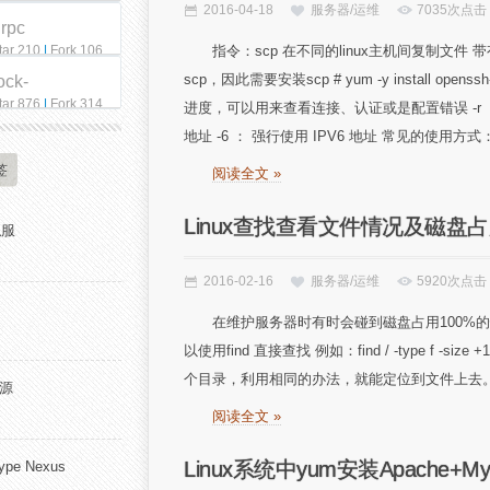
2016-04-18
服务器/运维
7035次点击
qrpc
tar 210
|
Fork 106
指令：scp 在不同的linux主机间复制文件 带有
scp，因此需要安装scp # yum -y install openssh
ock-
tar 876
|
Fork 314
进度，可以用来查看连接、认证或是配置错误 -r ： 赋
地址 -6 ： 强行使用 IPV6 地址 常见的使用方式
签
阅读全文 »
Linux查找查看文件情况及磁盘
私服
2016-02-16
服务器/运维
5920次点击
在维护服务器时有时会碰到磁盘占用100%
以使用find 直接查找 例如：find / -type f -
个目录，利用相同的办法，就能定位到文件上去。 产看
开源
阅读全文 »
Linux系统中yum安装Apache+M
pe Nexus