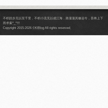
不积跬步无以至千里，不积小流无以成江海，路漫漫其修远兮，吾将上下
而求索
^_^!!!
Copyright 2015-2026
©KlBlog
All rights reserved
.