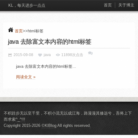
首页
关于博主
KL，每天进步一点点
首页
>>html标签
java 去除富文本内容的html标签
2015-09-08
java
11898次点击
java 去除富文本内容的html标签...
阅读全文 »
不积跬步无以至千里，不积小流无以成江海，路漫漫其修远兮，吾将上下
而求索
^_^!!!
Copyright 2015-2026
©KlBlog
All rights reserved
.