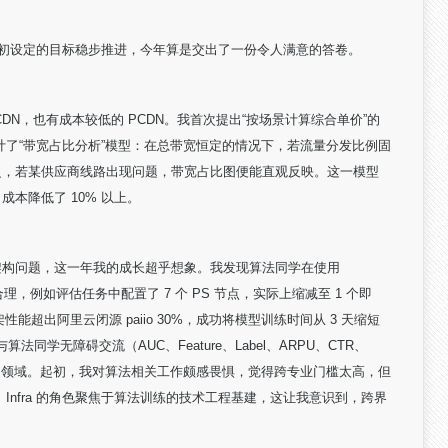
年头，年初设定的目标稳步推进，今年算是交出了一份令人满意的答卷。
CDN，也有成本较低的 PCDN。我首次提出“按场景计算综合单价”的
了“带宽占比分析”模型：在总带宽恒定的情况下，若流量分发比例固
反之，若某供应商线路出现问题，带宽占比图便能直观反映。这一模型
成本降低了 10% 以上。
ow 架构问题，这一年我的成长超乎想象。我发现算法同学在使用
设置不够合理，例如评估任务中配置了 7 个 PS 节点，实际上缩减至 1 个即
框架性能超出阿里云闭源 paiio 30%，成功将模型训练时间从 3 天缩短
同学无障碍交流（AUC、Feature、Label、ARPU、CTR、
新的领域。起初，我对算法相关工作颇感畏惧，觉得跨专业门槛太高，但
nfra 的角色聚焦于算法训练的技术工程基建，这让我意识到，跨界