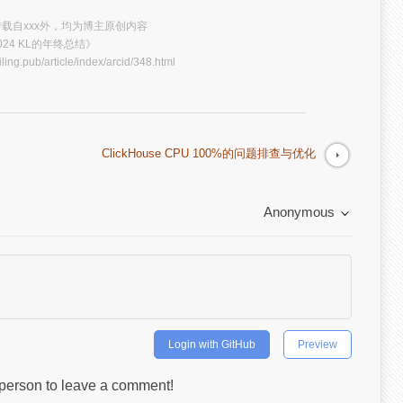
载自xxx外，均为博主原创内容
024 KL的年终总结》
iling.pub/article/index/arcid/348.html
ClickHouse CPU 100%的问题排查与优化
Anonymous
Login with GitHub
Preview
t person to leave a comment!