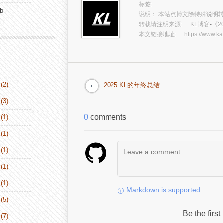
标签:
ub
说明： 本站点博文除特殊说明转
转载请注明来源:
KL博客
-
《2
本文链接地址:
https://www.ka
(2)
2025 KL的年终总结
(3)
0
comments
(1)
(1)
(1)
(1)
(1)
Markdown is supported
(5)
Be the firs
(7)