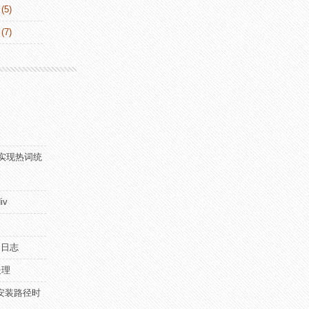
(5)
(7)
ka实现热词统
iv
2的日志
处理
hp安装路径时