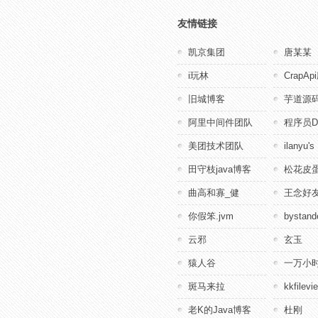
友情链接
凯京集团
唐某某
i玩林
CrapA
旧城博客
芋道源
阿里中间件团队
程序员D
美团技术团队
ilanyu's
田守枝java博客
松花皮蛋
曲高和寡_健
王念好
你假笨.jvm
bystande
云邪
玄玉
猿人谷
一万小
斑马来拉
kkfile
老K的Java博客
杜刚