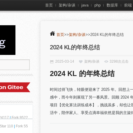
首页
架构/杂谈
java
php
数据库
前端
首页
>>
架构/杂谈
>>2024 KL的年终总结
2024 KL的年终总结
2025-03-14
架构/杂谈
3298次点击
2024 KL 的年终总结
时间过得飞快，转眼便迎来了 2025 年。回想上
感中，而今年则展现了另一番风景。回顾 202
项目【优化算法训练成本】，挑战虽多，却也让
活中，陪伴家人、享受点滴幸福依然是我的主旋
 24117
|
Fork 9522
Star 110
|
Fork 55