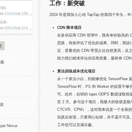
工作：新突破
qrpc
tar 210
|
Fork 106
2024 年是我加入心动 TapTap 的第四个
ock-
CDN 降本项目
tar 876
|
Fork 314
在多供应商 CDN 管理中，既有单价较高的 
思路，有效评估了优化的成果。同时，我设计
签
定，质量优的 CDN 带宽占比自然更高；
助力我们精准评估供应商质量，最终将 CDN 
私服
算法训练成本优化项目
从一个算法小白，到能够优化 TensorFl
TensorFlow 时，PS 和 Worker 的
可。此外，自研的 tapio ODPS 数据读取
至 2 天。参与这个项目，我最大的收获是能与算法
开源
CTCVR、CPM），这对我来说是一个全
实践后发现，只要用心钻研，并不遥不可及。I
工作也可以充满乐趣。
pe Nexus