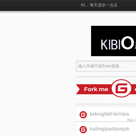
KL，每天进步一点点
keking/kkFileView
Star
kailing/partitionjob