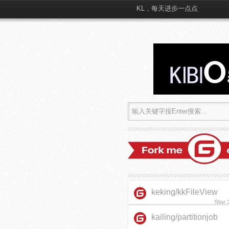
KL，每天进步一点点
keking/kkFileView
Star
kailing/partitionjob