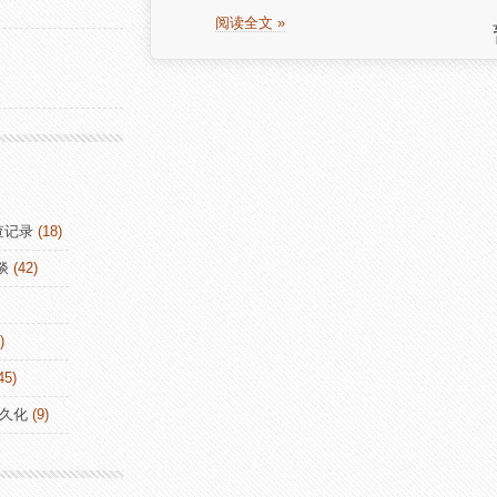
阅读全文 »
查记录
(18)
谈
(42)
)
45)
持久化
(9)