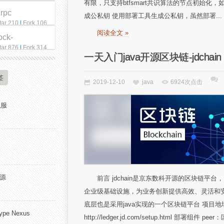
有限，只支持btfsmart共识算法的节点初始
qrpc
成公私钥 使用部署工具生成公私钥，虽然部署...
tar 210
|
Fork 106
阅读全文 »
ock-
tar 876
|
Fork 314
一天入门java开源区块链-jdchain
签
2019-12-10
java
6924次点击
私服
开源
前言 jdchain是京东数科开源的区块链
企业级基础设施，为业务创新提供高效、灵活和安全的
底层也是采用java实现的一个区块链平台 项目地址： https
pe Nexus
http://ledger.jd.com/setup.html 部署