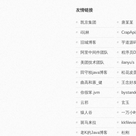
友情链接
凯京集团
唐某某
i玩林
CrapA
旧城博客
芋道源
阿里中间件团队
程序员D
美团技术团队
ilanyu's
田守枝java博客
松花皮蛋
曲高和寡_健
王念好
你假笨.jvm
bystande
云邪
玄玉
猿人谷
一万小
斑马来拉
kkfile
老K的Java博客
杜刚