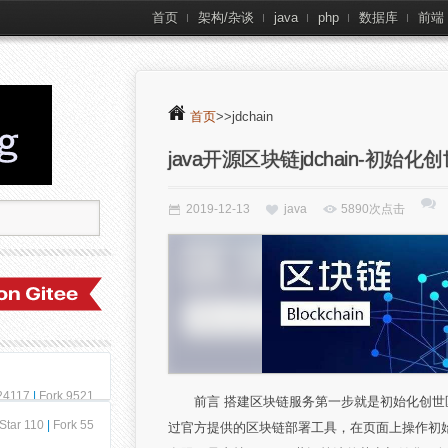
首页
架构/杂谈
java
php
数据库
前端
首页
>>jdchain
java开源区块链jdchain-初始化
2019-12-13
java
5890次点击
 24117
|
Fork 9521
前言 搭建区块链服务第一步就是初始化创世区
Star 110
|
Fork 55
过官方提供的区块链部署工具，在页面上操作初