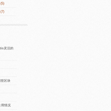
(5)
(7)
atis灵活的
化创世区块
占用情况