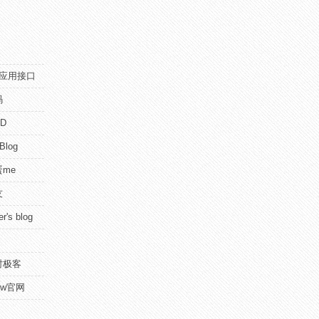
pi应用接口
码
D
 Blog
me
友
r's blog
时极客
view官网