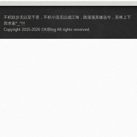
不积跬步无以至千里，不积小流无以成江海，路漫漫其修远兮，吾将上下
而求索
^_^!!!
Copyright 2015-2026
©KlBlog
All rights reserved
.