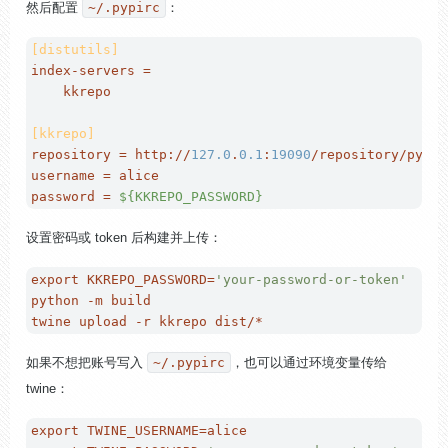
然后配置
~/.pypirc
：
[distutils]
index-servers
 =

    kkrepo

[kkrepo]
repository
 = http://
127.0
.
0.1
:
19090
username
password
 = 
${KKREPO_PASSWORD}
设置密码或 token 后构建并上传：
export
 KKREPO_PASSWORD=
'your-password-or-token'
python -m build

如果不想把账号写入
~/.pypirc
，也可以通过环境变量传给
twine：
export