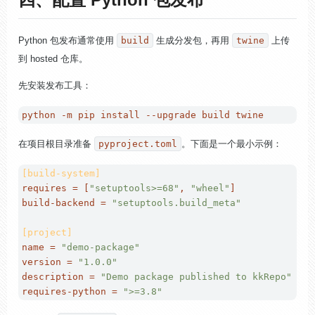
Python 包发布通常使用
build
生成分发包，再用
twine
上传
到 hosted 仓库。
先安装发布工具：
在项目根目录准备
pyproject.toml
。下面是一个最小示例：
[build-system]
requires
 = [
"setuptools>=68"
, 
"wheel"
build-backend
 = 
"setuptools.build_meta"
[project]
name
 = 
"demo-package"
version
 = 
"1.0.0"
description
 = 
"Demo package published to kkRepo"
requires-python
 = 
">=3.8"