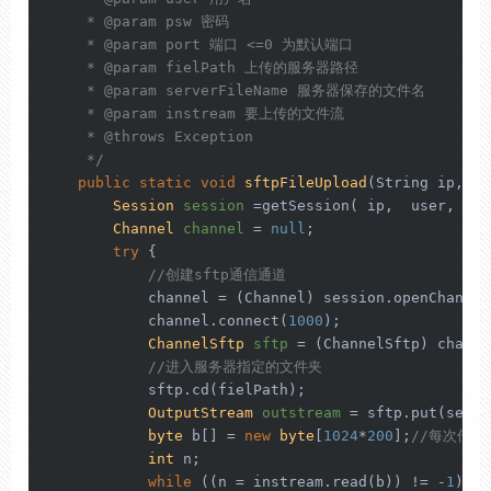
     * 
@param
 psw 密码

     * 
@param
 port 端口 <=0 为默认端口

     * 
@param
 fielPath 上传的服务器路径

     * 
@param
 serverFileName 服务器保存的文件名

     * 
@param
 instream 要上传的文件流

     * 
@throws
 Exception

     */
public
static
void
sftpFileUpload
(String ip,
int
Session
session
=
getSession( ip,  user,  ps
Channel
channel
=
null
;

try
 {

//创建sftp通信通道
            channel = (Channel) session.openChannel
            channel.connect(
1000
);

ChannelSftp
sftp
=
 (ChannelSftp) channel
//进入服务器指定的文件夹
            sftp.cd(fielPath);

OutputStream
outstream
=
 sftp.put(serve
byte
 b[] = 
new
byte
[
1024
*
200
];
//每次传输2
int
 n;

while
 ((n = instream.read(b)) != -
1
) {
