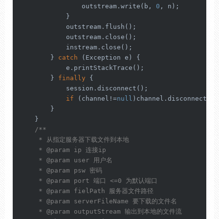
                outstream.write(b, 
0
, n);

            }

            outstream.flush();

            outstream.close();

            instream.close();

        } 
catch
 (Exception e) {

            e.printStackTrace();

        } 
finally
 {

            session.disconnect();

if
 (channel!=
null
)channel.disconnect();

        }

    }

/**

     * 从指定服务器下载文件到本地

     * 
@param
 ip 连接ip

     * 
@param
 user 用户名

     * 
@param
 psw 密码

     * 
@param
 port 端口 <=0 为默认端口

     * 
@param
 fielPath 服务器文件路径

     * 
@param
 serverFileName 要下载的文件名

     * 
@param
 outputStream 输出到本地的文件流
