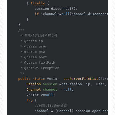
        } 
finally
 {

            session.disconnect();

if
 (channel!=
null
)channel.disconnect();

        }

    }

/**

     * 查看指定目录所有文件

     * 
@param
 ip

     * 
@param
 user

     * 
@param
 psw

     * 
@param
 port

     * 
@param
 fielPath

     * 
@throws
 Exception

     */
public
static
 Vector  
seeServerFileList
(String 
Session
session
=
getSession( ip,  user,  ps
Channel
channel
=
null
;

        Vector v=
null
;

try
 {

//创建sftp通信通道
            channel = (Channel) session.openChannel