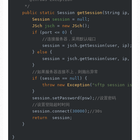
     */
public
static
 Session 
getSession
(String ip, Str
Session
session
=
null
;

JSch
jsch
=
new
JSch
();

if
 (port <= 
0
) {

//连接服务器，采用默认端口
            session = jsch.getSession(user, ip);

        } 
else
 {

            session = jsch.getSession(user, ip, port
        }

//如果服务器连接不上，则抛出异常
if
 (session == 
null
) {

throw
new
Exception
(
"sftp session is nu
        }

        session.setPassword(psw);
//设置密码
//设置登陆超时时间
        session.connect(
30000
);
//30s
return
  session;

    }

}