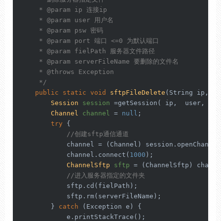
     * 
@param
 ip 连接ip

     * 
@param
 user 用户名

     * 
@param
 psw 密码

     * 
@param
 port 端口 <=0 为默认端口

     * 
@param
 fielPath 服务器文件路径

     * 
@param
 serverFileName 要删除的文件名

     * 
@throws
 Exception

     */
public
static
void
sftpFileDelete
(String ip,
int
Session
session
=
getSession( ip,  user,  ps
Channel
channel
=
null
;

try
 {

//创建sftp通信通道
            channel = (Channel) session.openChannel
            channel.connect(
1000
);

ChannelSftp
sftp
=
 (ChannelSftp) channel
//进入服务器指定的文件夹
            sftp.cd(fielPath);

            sftp.rm(serverFileName);

        } 
catch
 (Exception e) {

            e.printStackTrace();
