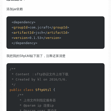
添加jar依赖
 <dependency>

<
groupId
>
com.jcraft
</
groupId
>
<
artifactId
>
jsch
</
artifactId
>
<
version
>
0.1.53
</
version
>
我把我的SftpUtil贴下面了，注释还算清楚
/**

 * Content ：sftp协议文件上传下载

 * Created by kl on 2016/5/6.

 */
public
class
SftpUtil
 {

/**

     * 上传文件到指定服务器

     * 
@param
 ip 连接ip

     * 
@param
 user 用户名
