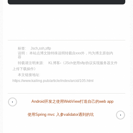
标签:
Jsch
,
ssh
,
sftp
说明： 本站点博文除特殊说明转载自xxx外，均为博主原创内
容
转载请注明来源:
KL博客
-
《JSch使用sftp协议实现服务器文件
上传下载操作》
本文链接地址:
https://www.kailing.pub/article/index/arcid/105.html
Android开发之使用WebView打造自己的web app
使用Spring mvc 入参validator遇到的坑