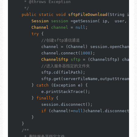
     * 
@throws
 Exception

     */
public
static
void
sftpFileDownload
(String ip,
i
Session
session
=
getSession( ip,  user,  ps
Channel
channel
=
null
;

try
 {

//创建sftp通信通道
            channel = (Channel) session.openChannel
            channel.connect(
1000
);

ChannelSftp
sftp
=
 (ChannelSftp) channel
//进入服务器指定的文件夹
            sftp.cd(fielPath);

            sftp.get(serverFileName,outputStream);

        } 
catch
 (Exception e) {

            e.printStackTrace();

        } 
finally
 {

            session.disconnect();

if
 (channel!=
null
)channel.disconnect();

        }

    }

/**

     * 删除服务器指定文件
