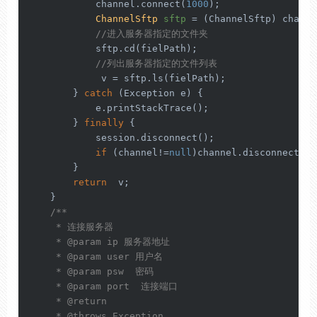
            channel.connect(
1000
);

ChannelSftp
sftp
=
 (ChannelSftp) channel
//进入服务器指定的文件夹
            sftp.cd(fielPath);

//列出服务器指定的文件列表
             v = sftp.ls(fielPath);

        } 
catch
 (Exception e) {

            e.printStackTrace();

        } 
finally
 {

            session.disconnect();

if
 (channel!=
null
)channel.disconnect();

        }

return
  v;

    }

/**

     * 连接服务器

     * 
@param
 ip 服务器地址

     * 
@param
 user 用户名

     * 
@param
 psw  密码

     * 
@param
 port  连接端口

     * 
@return
     * 
@throws
 Exception
