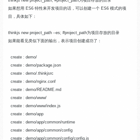
thinkjs new project_path; #project_path为项目存放的目录
如果想用 ES6 特性来开发项目的话，可以创建一个 ES6 模式的项
目，具体如下：
thinkjs new project_path --es; #project_path为项目存放的目录
如果能看见类似下面的输出，表示项目创建成功了：
create : demo/
create : demo/package.json
create : demo/.thinkjsrc
create : demo/nginx.conf
create : demo/README.md
create : demo/www/
create : demo/www/index.js
create : demo/app
create : demo/app/common/runtime
create : demo/app/common/config
create : demo/app/common/config/config.js