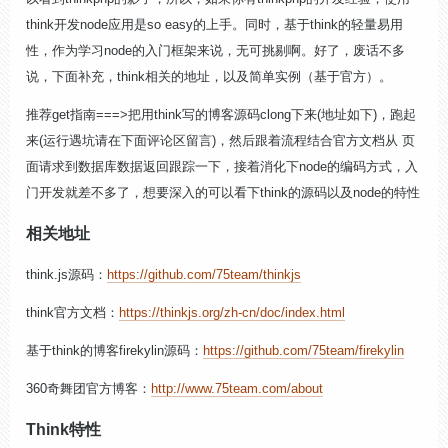
think开发node应用是so easy的上手。同时，基于think的轻量易用
性，作为学习node的入门框架来说，无可挑剔啊。好了，废话不多
说，下面补充，think相关的地址，以及简单实例（基于官方）。
推荐get指南===>把用think写的博客源码clong下来(地址如下)，跑起
来(运行遇坑请在下面评论区留言)，然后跟着流程结合官方文档从 页
面请求到数据库数据返回跟踪一下，接着消化下node的编码方式，入
门开发就差不多了，想要深入的可以看下think的源码以及node的特性
相关地址
think.js源码：
https://github.com/75team/thinkjs
think官方文档：
https://thinkjs.org/zh-cn/doc/index.html
基于think的博客firekylin源码：
https://github.com/75team/firekylin
360奇舞团官方博客：
http://www.75team.com/about
Think特性