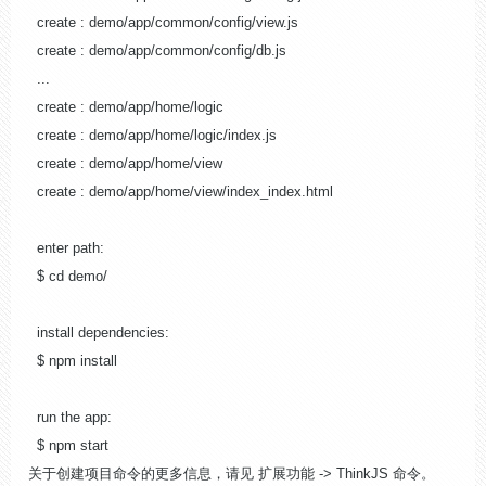
create : demo/app/common/config/view.js
create : demo/app/common/config/db.js
...
create : demo/app/home/logic
create : demo/app/home/logic/index.js
create : demo/app/home/view
create : demo/app/home/view/index_index.html
enter path:
$ cd demo/
install dependencies:
$ npm install
run the app:
$ npm start
关于创建项目命令的更多信息，请见 扩展功能 -> ThinkJS 命令。