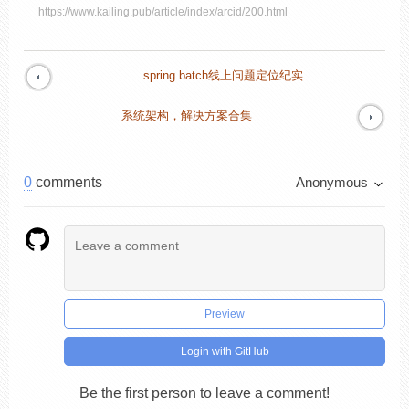
https://www.kailing.pub/article/index/arcid/200.html
spring batch线上问题定位纪实
系统架构，解决方案合集
0
comments
Anonymous
Preview
Login with GitHub
Be the first person to leave a comment!