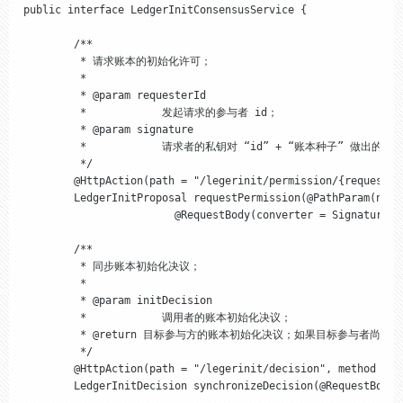
public interface LedgerInitConsensusService {

	/**

	 * 请求账本的初始化许可；

	 * 

	 * @param requesterId

	 *            发起请求的参与者 id；

	 * @param signature

	 *            请求者的私钥对 “id” + “账本种子” 做出的签名；只有签名合法且参与者是初始化配置中的参与方才能获得有效返回，否则将被拒绝；

	 */

	@HttpAction(path = "/legerinit/permission/{requesterId}", method = HttpMethod.POST, contentType = LedgerInitMessageConverter.CONTENT_TYPE_VALUE, responseConverter = PermissionResponseConverter.class)

	LedgerInitProposal requestPermission(@PathParam(name = "requesterId") int requesterId,

			@RequestBody(converter = SignatureDigestRequestBodyConverter.class) SignatureDigest signature);

	/**

	 * 同步账本初始化决议；

	 * 

	 * @param initDecision

	 *            调用者的账本初始化决议；

	 * @return 目标参与方的账本初始化决议；如果目标参与者尚未准备就绪, 则返回 null；

	 */

	@HttpAction(path = "/legerinit/decision", method = HttpMethod.POST, contentType = LedgerInitMessageConverter.CONTENT_TYPE_VALUE, responseConverter = DecisionResponseConverter.class)

	LedgerInitDecision synchronizeDecision(@RequestBody(converter = DecisionRequestBodyConverter.class) LedgerInitDecision initDecision);
