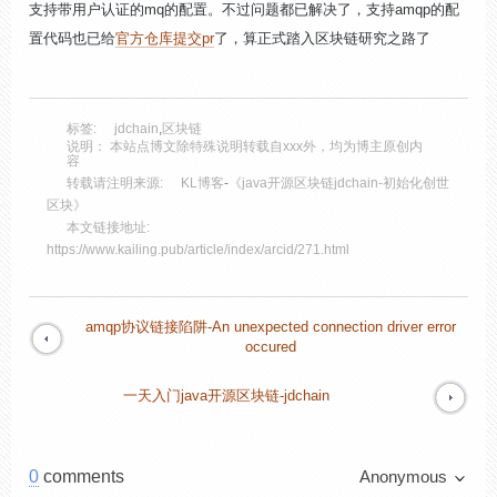
支持带用户认证的mq的配置。不过问题都已解决了，支持amqp的配
置代码也已给
官方仓库提交pr
了，算正式踏入区块链研究之路了
标签:
jdchain
,
区块链
说明： 本站点博文除特殊说明转载自xxx外，均为博主原创内
容
转载请注明来源:
KL博客
-
《java开源区块链jdchain-初始化创世
区块》
本文链接地址:
https://www.kailing.pub/article/index/arcid/271.html
amqp协议链接陷阱-An unexpected connection driver error
occured
一天入门java开源区块链-jdchain
0
comments
Anonymous