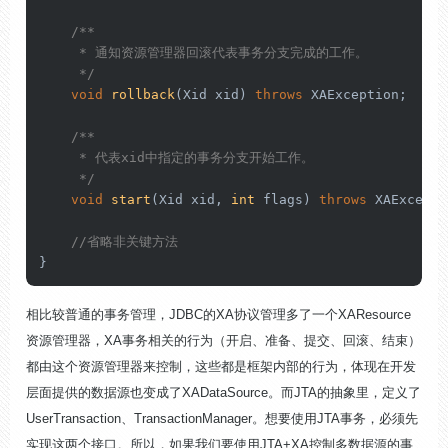
/**

     * 通知资源管理器回滚代表事务分支完成的工作。

     */
void
rollback
(Xid xid)
throws
 XAException;

/**

     * 代表xid中指定的事务分支开始工作。

     */
void
start
(Xid xid, 
int
 flags)
throws
 XAExcepti
//省略非关键方法
}
相比较普通的事务管理，JDBC的XA协议管理多了一个XAResource
资源管理器，XA事务相关的行为（开启、准备、提交、回滚、结束）
都由这个资源管理器来控制，这些都是框架内部的行为，体现在开发
层面提供的数据源也变成了XADataSource。而JTA的抽象里，定义了
UserTransaction、TransactionManager。想要使用JTA事务，必须先
实现这两个接口。所以，如果我们要使用JTA+XA控制多数据源的事