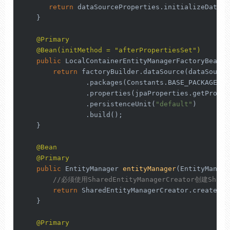
return
 dataSourceProperties.initializeDataSo
    }

@Primary
@Bean(initMethod = "afterPropertiesSet")
public
 LocalContainerEntityManagerFactoryBean 
e
return
 factoryBuilder.dataSource(dataSource)
                .packages(Constants.BASE_PACKAGES)

                .properties(jpaProperties.getPropert
                .persistenceUnit(
"default"
)

                .build();

    }

@Bean
@Primary
public
 EntityManager 
entityManager
(EntityManage
//必须使用SharedEntityManagerCreator创建Shar
return
 SharedEntityManagerCreator.createSha
    }

@Primary