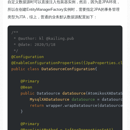
自定义数据源时可以直接注入包装器实例，然后，因为是JPA环境，
所以在创建EntityManagerFactory实例时，需要指定JPA的事务管理
类型为JTA，综上，普通的业务默认数据源配置如下：
/**

 * 
@author
: kl 
@kailing
.pub

 * 
@date
: 2020/5/18

 */
@Configuration
@EnableConfigurationProperties({JpaProperties.class
public
class
DataSourceConfiguration
{

@Primary
@Bean
public
 DataSource 
dataSource
(AtomikosXADataSour
MysqlXADataSource
dataSource
=
 dataSourcePr
return
 wrapper.wrapDataSource(dataSource);

    }

@Primary
@Bean(initMethod = "afterPropertiesSet")