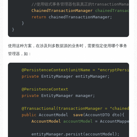
//使用链式事务管理器包装真正的transactionManager、
ChainedTransactionManager
chainedTransactio
return
 chainedTransactionManager;

    }

}
使用这种方案，在涉及到多数据源的业务时，需要指定使用哪个事务
管理器，如：
@PersistenceContext(unitName = "encryptPersiste
private
 EntityManager entityManager;

@PersistenceContext
private
 EntityManager manager;

@Transactional(transactionManager = "chainedTra
public
 AccountModel  
save
(AccountDTO dto)
{

AccountModel
accountModel
=
 AccountMapper.I
        entityManager.persist(accountModel);
