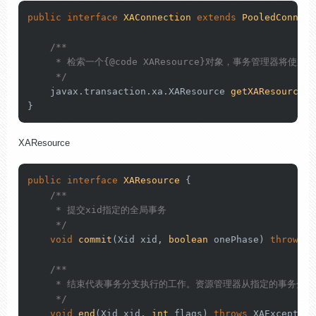
public
interface
XAConnection
extends
PooledConnect
/**

     * 检索一个{
@code
 XAResource}对象，事务管理器将使用
     */
    javax.transaction.xa.XAResource 
getXAResource
()
}
XAResource
public
interface
XAResource
 {

/**

     * 提交xid指定的全局事务

     */
void
commit
(Xid xid, 
boolean
 onePhase)
throws
 X
/**

     * 结束代表事务分支执行的工作。资源管理器从指定的事务分支
     */
void
end
(Xid xid, 
int
 flags)
throws
 XAException;