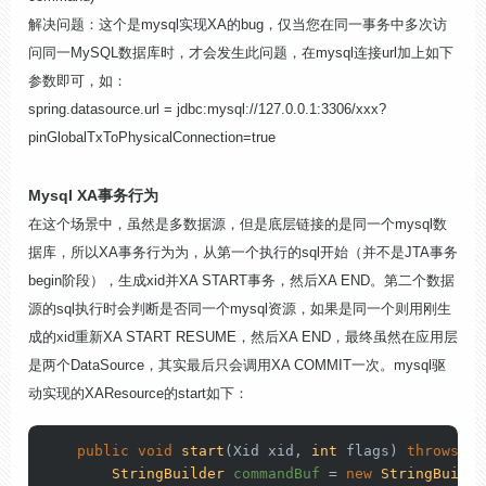
解决问题：这个是mysql实现XA的bug，仅当您在同一事务中多次访
问同一MySQL数据库时，才会发生此问题，在mysql连接url加上如下
参数即可，如：
spring.datasource.url = jdbc:mysql://127.0.0.1:3306/xxx?
pinGlobalTxToPhysicalConnection=true
Mysql XA事务行为
在这个场景中，虽然是多数据源，但是底层链接的是同一个mysql数
据库，所以XA事务行为为，从第一个执行的sql开始（并不是JTA事务
begin阶段），生成xid并XA START事务，然后XA END。第二个数据
源的sql执行时会判断是否同一个mysql资源，如果是同一个则用刚生
成的xid重新XA START RESUME，然后XA END，最终虽然在应用层
是两个DataSource，其实最后只会调用XA COMMIT一次。mysql驱
动实现的XAResource的start如下：
public
void
start
(Xid xid, 
int
 flags)
throws
 XA
StringBuilder
commandBuf
=
new
StringBuilde