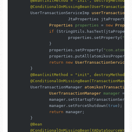
@Bean(initMethod = "init", destroyMethod = 
@ConditionalOnMissingBean(UserTransactionSe
	UserTransactionServiceImp 
userTransactionSe
			JtaProperties jtaProperties
Properties
properties
=
new
Propert
if
 (StringUtils.hasText(jtaProperti
			properties.setProperty(
"com
		}

		properties.setProperty(
"com.atomiko
		properties.putAll(atomikosProperties.asProperties());

return
new
UserTransactionServiceIm
	}

@Bean(initMethod = "init", destroyMethod = 
@ConditionalOnMissingBean(TransactionManage
	UserTransactionManager 
atomikosTransactionM
UserTransactionManager
manager
=
ne
		manager.setStartupTransactionServic
		manager.setForceShutdown(
true
);

return
 manager;

	}

@Bean
@ConditionalOnMissingBean(XADataSourceWrapp