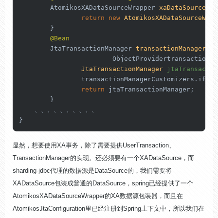
	AtomikosXADataSourceWrapper 
xaDataSourceWra
return
new
AtomikosXADataSourceWrap
	}

@Bean
	JtaTransactionManager 
transactionManager
(Us
			ObjectProvidertransaction
JtaTransactionManager
jtaTransactio
		transactionManagerCustomizers.ifAvailable((customizers) -> customizers.customize(jtaTransactionManager));

return
 jtaTransactionManager;

	}

    、、、、、、、、、、

}
显然，想要使用XA事务，除了需要提供UserTransaction、
TransactionManager的实现。还必须要有一个XADataSource，而
sharding-jdbc代理的数据源是DataSource的，我们需要将
XADataSource包装成普通的DataSource，spring已经提供了一个
AtomikosXADataSourceWrapper的XA数据源包装器，而且在
AtomikosJtaConfiguration里已经注册到Spring上下文中，所以我们在