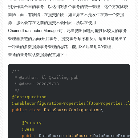
别操作集合里的事务。以达到对多个事务的统一管理。这个方案比较
简陋，而且有缺陷，在提交阶段，如果异常不是发生在第一个数据
源，那么会存在之前的提交不会回滚，所以在使用
ChainedTransactionManager时，尽量把出问题可能性比较大的事务
管理器放链的后面(开启事务、提交事务顺序相反)。这里只是抛出了
一种新的多数据源事务管理的思路，能用XA尽量用XA管理。
普通的业务默认数据源配置如下：
/**

 * 
@author
: kl 
@kailing
.pub

 * 
@date
: 2020/5/18

 */
@Configuration
@EnableConfigurationProperties({JpaProperties.class
public
class
DataSourceConfiguration
{

@Primary
@Bean
public
 DataSource 
dataSource
(DataSourceProperti