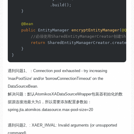
                .build();

    }

@Bean
public
 EntityManager 
encryptEntityManager
(
@Qual
//必须使用SharedEntityManagerCreator创建Shar
return
 SharedEntityManagerCreator.createSha
    }

}
遇到问题1、：Connection pool exhausted - try increasing
'maxPoolSize' and/or 'borrowConnectionTimeout' on the
DataSourceBean.
解决问题：默认AtomikosXADataSourceWrapper包装器初始化的数
据源连接池最大为1，所以需要添加配置参数如：
spring.jta.atomikos.datasource.max-pool-size=20
遇到问题2、: XAER_INVAL: Invalid arguments (or unsupported
command)