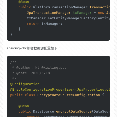
@Bean
public
 PlatformTransactionManager 
transactionMa
JpaTransactionManager
txManager
=
new
JpaTr
        txManager.setEntityManagerFactory(entityMan
return
 txManager;

    }

}
sharding-jdbc加密数据源配置如下：
/**

 * 
@author
: kl 
@kailing
.pub

 * 
@date
: 2020/5/18

 */
@Configuration
@EnableConfigurationProperties({JpaProperties.class
public
class
EncryptDataSourceConfiguration
 {

@Bean
public
 DataSource 
encryptDataSource
(DataSource 
return
 EncryptDataSourceFactory.createDataS