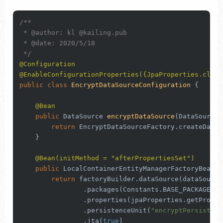
/**

 * 
@author
: kl 
@kailing
.pub

 * 
@date
: 2020/5/18

 */
@Configuration
@EnableConfigurationProperties({JpaProperties.class
public
class
EncryptDataSourceConfiguration
 {

@Bean
public
 DataSource 
encryptDataSource
(DataSource 
return
 EncryptDataSourceFactory.createDataS
    }

@Bean(initMethod = "afterPropertiesSet")
public
 LocalContainerEntityManagerFactoryBean 
e
return
 factoryBuilder.dataSource(dataSource)
                .packages(Constants.BASE_PACKAGES)

                .properties(jpaProperties.getPropert
                .persistenceUnit(
"encryptPersistenc
                .jta(
true
)
