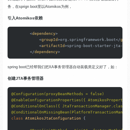
务，在sprign boot里以Atomikos为例，
引入Atomikos依赖
<
dependency
>
<
groupId
>
org.springframework.boot
</
grou
<
artifactId
>
spring-boot-starter-jta-ato
</
dependency
>
spring boot已经帮我们把XA事务管理器自动装载类定义好了，如：
创建JTA事务管理器
@Configuration(proxyBeanMethods = false)
@EnableConfigurationProperties({ AtomikosProperties
@ConditionalOnClass({ JtaTransactionManager.class, 
@ConditionalOnMissingBean(PlatformTransactionManage
class
AtomikosJtaConfiguration
 {
