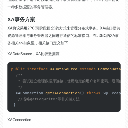
一种多数据源的事务管理器。
XA事务方案
XA协议采用2PC(两阶段提交)的方式来管理分布式事务。XA接口提供
资源管理器与事务管理器之间进行通信的标准接口。在JDBC的XA事
务相关api抽象里，相关接口定义如下
XADataSource，XA协议数据源
public
interface
XADataSource
extends
CommonDataSou
/**

   * 尝试建立物理数据库连接，使用给定的用户名和密码。返回的连
   */
  XAConnection 
getXAConnection
()
throws
 SQLExceptio
//省略getLogWriter等非关键方法
 }
XAConnection