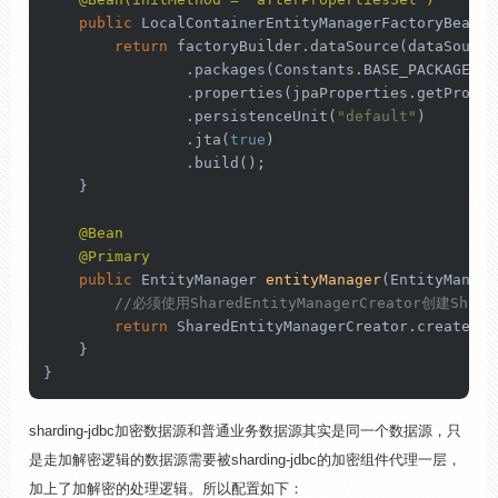
public
 LocalContainerEntityManagerFactoryBean 
e
return
 factoryBuilder.dataSource(dataSource)
                .packages(Constants.BASE_PACKAGES)

                .properties(jpaProperties.getPropert
                .persistenceUnit(
"default"
)

                .jta(
true
)

                .build();

    }

@Bean
@Primary
public
 EntityManager 
entityManager
(EntityManage
//必须使用SharedEntityManagerCreator创建Shar
return
 SharedEntityManagerCreator.createSha
    }

}
sharding-jdbc加密数据源和普通业务数据源其实是同一个数据源，只
是走加解密逻辑的数据源需要被sharding-jdbc的加密组件代理一层，
加上了加解密的处理逻辑。所以配置如下：