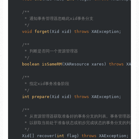
/**

     * 通知事务管理器忽略此xid事务分支

     */
void
forget
(Xid xid)
throws
 XAException;

/**

     * 判断是否同一个资源管理器

     */
boolean
isSameRM
(XAResource xares)
throws
 XAExc
/**

     * 指定xid事务准备阶段

     */
int
prepare
(Xid xid)
throws
 XAException;

/**

     * 从资源管理器获取准备好的事务分支的列表。事务管理器在恢
     * 以获取当前处于准备状态或初步完成状态的事务分支的列表。

     */
    Xid[] recover(
int
 flag) 
throws
 XAException;
