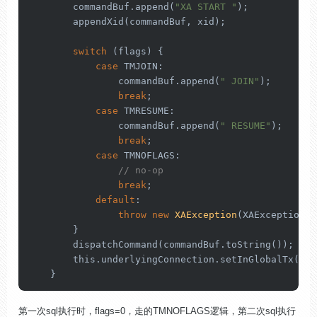
        commandBuf.append(
"XA START "
);

        appendXid(commandBuf, xid);

switch
 (flags) {

case
 TMJOIN:

                commandBuf.append(
" JOIN"
);

break
;

case
 TMRESUME:

                commandBuf.append(
" RESUME"
);

break
;

case
 TMNOFLAGS:

// no-op
break
;

default
:

throw
new
XAException
(XAException.X
        }

        dispatchCommand(commandBuf.toString());

this
.underlyingConnection.setInGlobalTx(
tru
    }
第一次sql执行时，flags=0，走的TMNOFLAGS逻辑，第二次sql执行