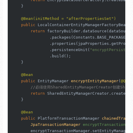
    }

@Bean(initMethod = "afterPropertiesSet")
public
 LocalContainerEntityManagerFactoryBean 
e
return
 factoryBuilder.dataSource(dataSource)
                .packages(Constants.BASE_PACKAGES)

                .properties(jpaProperties.getPropert
                .persistenceUnit(
"encryptPersistenc
                .build();

    }

@Bean
public
 EntityManager 
encryptEntityManager
(
@Qual
//必须使用SharedEntityManagerCreator创建Shar
return
 SharedEntityManagerCreator.createSha
    }

@Bean
public
 PlatformTransactionManager 
chainedTransa
JpaTransactionManager
encryptTransactionMan
        encryptTransactionManager.setEntityManagerF