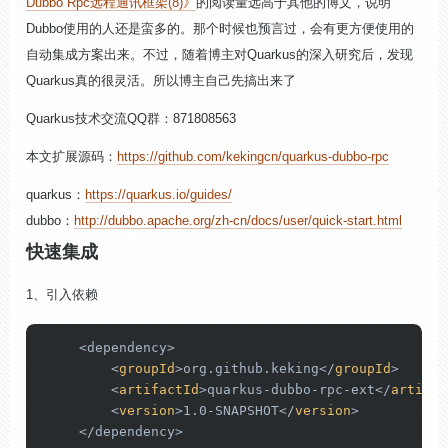
Dubbo Rpc远程通讯框架(8)》
的阅读量远高于其他的博文，说明
Dubbo使用的人还是蛮多的。那个时候也预言过，会有更方便使用的
自动集成方案出来。不过，随着博主对Quarkus的深入研究后，发现
Quarkus真的很灵活。所以博主自己先搞出来了
Quarkus技术交流QQ群：871808563
本文扩展源码：
https://github.com/kekingcn/quarkus-dubbo-rpc
quarkus：
https://quarkus.io/guides/
dubbo：
http://dubbo.apache.org/zh-cn/docs/user/quick-start.html
快速集成
1、引入依赖
     <dependency>

<
groupId
>
org.github.keking
</
groupId
>
<
artifactId
>
quarkus-dubbo-rpc-ext
</
artifac
<
version
>
1.0-SNAPSHOT
</
version
>
     </dependency>