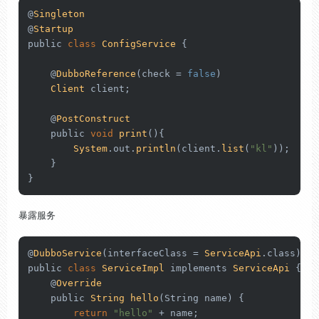
@
Singleton
@
Startup
public 
class
ConfigService
 {

    @
DubboReference
(check = 
false
)

Client
 client;

    @
PostConstruct
    public 
void
print
(
){

System
.
out
.
println
(client.
list
(
"kl"
));

    }

}
暴露服务
@
DubboService
(interfaceClass = 
ServiceApi
.
class
)

public 
class
ServiceImpl
 implements 
ServiceApi
 {

    @
Override
    public 
String
hello
(
String
 name
) {

return
"hello"
 + name;
