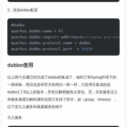
2、添加dubbo配置
#dubbo

quarkus.
dubbo
.
name
 = kl

quarkus.
dubbo
.
registr
-addr=
nacos
:
//nacos-pre.xxx.co
quarkus.
dubbo
.
protocol
.
name
 = dubbo

quarkus.
dubbo
.
protocol
.
port
  = 
20330
dubbo使用
以上两个步骤已经完成了dubbo的集成了，做到了和Spring环境下的
一致体验，用法也是和官方的用法一模一样，只是博主集成的是
dubbo2.7.6以上的版本，所有注解稍微有点变化。另，目前服务注入
和服务暴露注解的属性设置只支持了部分，如（group、timeout），
以下是引入服务和暴露服务的例子
引入服务