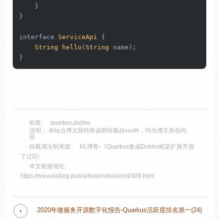
    }

}

interface 
ServiceApi
 {

String
hello
(
String
 name);

}
标签:
quarkus
,
dubbo
说明： 本站点博文除特殊说明转载自xxx外，均为博主原创内
容
转载请注明来源:
KL博客
-
《Quarkus集成Dubbo框架扩展开源
了(23)》
本文链接地址:
https://www.kailing.pub/article/index/arcid/309.html
2020年微服务开源数字化报告-Quarkus活跃度排名第一(24)