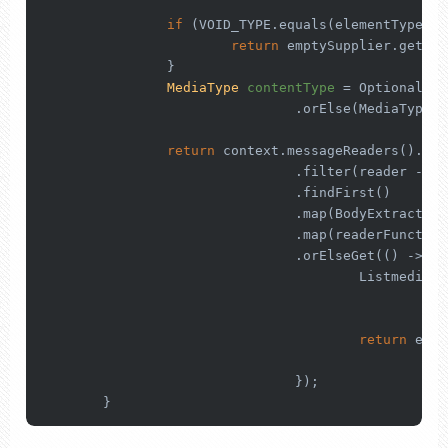
if
 (VOID_TYPE.equals(elementType)) {
return
 emptySupplier.get();

		}

MediaType
contentType
=
 Optional.of
				.orElse(MediaType.APPLICATION_OCTET_STREAM);

return
 context.messageReaders().str
				.filter(reader -> reader.canRead(elementType, contentType))

				.findFirst()

				.map(BodyExtractors::cast)

				.map(readerFunction)

				.orElseGet(() -> {

					ListmediaTypes = context.messageReaders().stream()

							.flatMap(reader -> reader.getReadableMediaTypes().stre
							.collect(Collectors.toList(
return
 erro
				});

	}