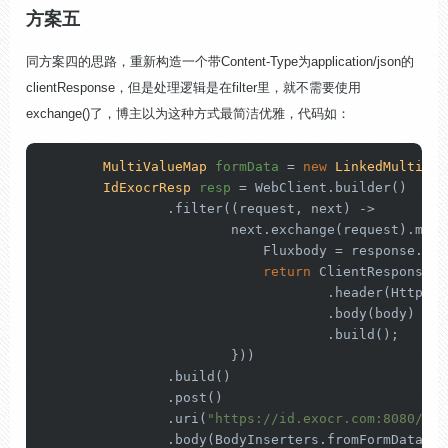
方案五
同方案四的思路，重新构造一个带
Content-Type为
application/json的
clientResponse，但是处理逻辑是在filter里，就不需要使用
exchange()了，博主以为这种方式最简洁优雅，代码如：
MultiValueMap
formData
=
new
LinkedMultiVal
IdExocrResp
resp
=
 WebClient.builder()

                .filter((request, next) ->

                        next.exchange(request).map(
                            Fluxbody = response.bod
return
 ClientResponse.f
                                    .header(HttpHea
                                    .body(body)

                                    .build();

                        }))

                .build()

                .post()

                .uri(
"https://id.exocr.com:8080/ban
                .body(BodyInserters.fromFormData(fo