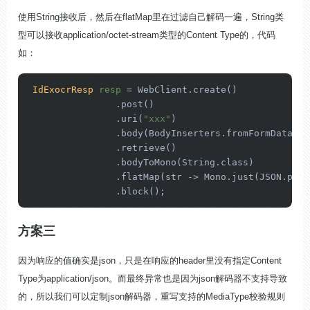
使用String接收后，然后在flatMap里在过滤自己解码一遍，
Str
ing类
型可以接收
app
lication
/octet-stream
类型
的Conte
nt Type的，代码
如：
IdExocrResp
resp
=
 WebClient.create()

                .post()

                .uri(
"xxx"
)

                .body(BodyInserters.fromFormData(fo
                .retrieve()

                .bodyToMono(String.class)

                .flatMap(str -> Mono.just(JSON.pars
                .block();
方案三
因为响应的值确实是json，只是在响应的header里没有指定Content
Type为
application/json
。而最终异常也是因为json解码器不支持导致
的，所以我们可以定制json解码器，重写支持的MediaType校验规则