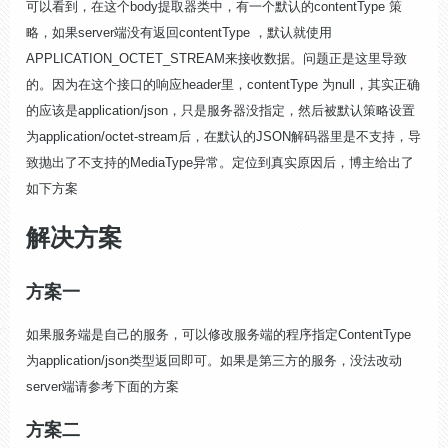
可以看到，在这个body提取器类中，有一个默认的contentType 策
略，如果server端没有返回
conte
ntType ，默认就使用
APPLICATION_OCTET_STREAM来接收数据。问题正是这里导致
的。因为在这个接口的响应header里，
conte
ntT
ype 为null，其实正确
的应该是application/json，只是服务器没指定，然后被默认策略设置
为
app
lication
/octet-stream后，在默认的JSON解码器里是不支持，导
致抛出了不支持的
MediaType异常。
定位到真实原因后，博主给出了
如下方案
解决方
案
方案一
如果服务端是自己的服务，可以修改服务端的程序指定ContentType
为
application/json类型返回即可。如果是第三方的服务，没法改动
server端请参考下面的方案
方案二