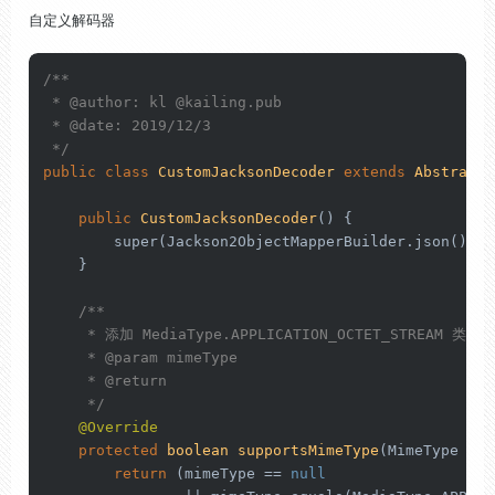
自定义解码器
/**

 * 
@author
: kl 
@kailing
.pub

 * 
@date
: 2019/12/3

 */
public
class
CustomJacksonDecoder
extends
AbstractJ
public
CustomJacksonDecoder
()
 {

super
(Jackson2ObjectMapperBuilder.json().bu
    }

/**

     * 添加 MediaType.APPLICATION_OCTET_STREAM 类型
     * 
@param
 mimeType

     * 
@return
     */
@Override
protected
boolean
supportsMimeType
(MimeType mim
return
 (mimeType == 
null