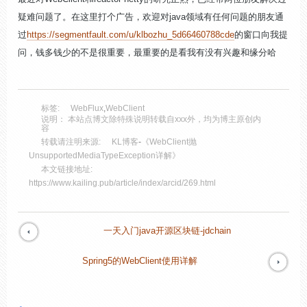
疑难问题了。在这里打个广告，欢迎对java领域有任何问题的朋友通
过
https://segmentfault.com/u/klbozhu_5d66460788cde
的窗口向我提
问，钱多钱少的不是很重要，最重要的是看我有没有兴趣和缘分哈
标签:
WebFlux
,
WebClient
说明： 本站点博文除特殊说明转载自xxx外，均为博主原创内
容
转载请注明来源:
KL博客
-
《WebClient抛
UnsupportedMediaTypeException详解》
本文链接地址:
https://www.kailing.pub/article/index/arcid/269.html
一天入门java开源区块链-jdchain
Spring5的WebClient使用详解