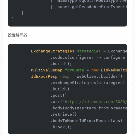
                || mimeType.equals(MediaType.APPLIC
                || 
super
.getDecodableMimeTypes().st
    }

}
设置解码器
ExchangeStrategies
strategies
=
 ExchangeStr
                .codecs(configurer -> configurer.cu
                .build();

MultiValueMap
formData
=
new
LinkedMultiVal
IdExocrResp
resp
=
 WebClient.builder()

                .exchangeStrategies(strategies)

                .build()

                .post()

                .uri(
"https://id.exocr.com:8080/ban
                .body(BodyInserters.fromFormData(fo
                .retrieve()

                .bodyToMono(IdExocrResp.class)

                .block();