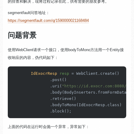
的排查和解决，现将过程记录在此，供有需要的朋友参考。
se
gme
nt
fault问答地址：
https://segmentfault.com/q/1590000021168484
问题背景
使用WebClient请求一个接口，使用bodyToMono方法用一个Entity接
收响应的内容，伪代码如下：
IdExocrResp
resp
=
 WebClient.create()

                .post()

                .uri(
"https://id.exocr.com:8080/ban
                .body(BodyInserters.fromFormData(fo
                .retrieve()

                .bodyToMono(IdExocrResp.class)

                .block();
上面的代码在运行时会抛一个异常，异常如下：