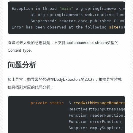
Exception in thread 
"main"
 org.springframework.web.
	at org.springframework.web.reactive.functi
	Suppressed: reactor.core.publisher.FluxOnAssembly$OnAssemblyException: 

Error has been observed at the following 
site
(s)
:
直译过来大概的意思就是，不支持application/octet-stream类型的
Content Type。
问题分析
如上异常，抛异常的代码在BodyExtractors的201行，根据异常堆栈
信息找到对应的代码分析：
private
static
  S 
readWithMessageReaders
(

			ReactiveHttpInputMessage message, BodyExtractor.Context context, ResolvableType elementType,

			Function readerFunction,

			Function errorFunction,

			Supplier emptySupplier)
 {
