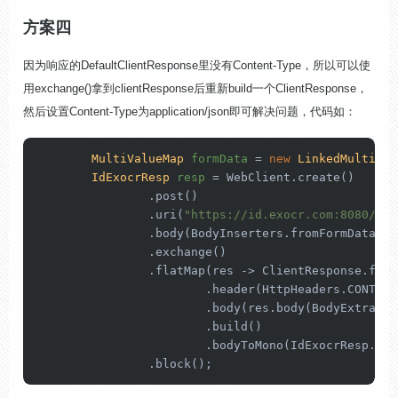
方案四
因为响应的DefaultClientResponse里没有
Content-Type，所以可以使
用exchange()拿到clientResponse后
重新build一个ClientResponse，
然后设置Content-Type为
application/json即可
解决问题，代码如：
MultiValueMap
formData
=
new
LinkedMultiVal
IdExocrResp
resp
=
 WebClient.create()

                .post()

                .uri(
"https://id.exocr.com:8080/ban
                .body(BodyInserters.fromFormData(fo
                .exchange()

                .flatMap(res -> ClientResponse.from(
                        .header(HttpHeaders.CONTENT
                        .body(res.body(BodyExtracto
                        .build()

                        .bodyToMono(IdExocrResp.clas
                .block();