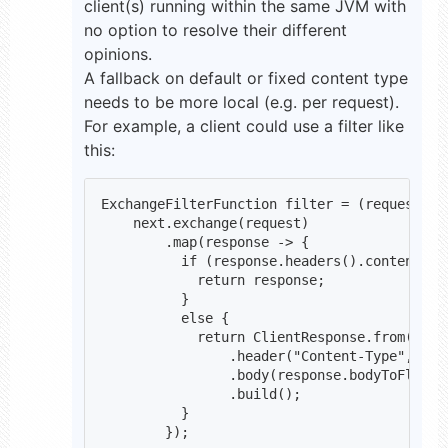
client(s) running within the same JVM with
no option to resolve their different
opinions.
A fallback on default or fixed content type
needs to be more local (e.g. per request).
For example, a client could use a filter like
this:
ExchangeFilterFunction filter = (request, ne
    next.exchange(request)

        .map(response -> {

          if (response.headers().contentType
            return response;

          }

          else {

            return ClientResponse.from(respo
                .header("Content-Type", "..
                .body(response.bodyToFlux(Da
                .build();

          }

        });
