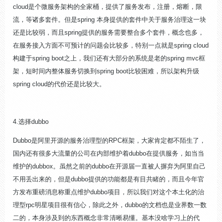
cloud
是个微服务架构的全家桶，提供了服务发布，注册，熔断，限
流，等诸多套件。但是
spring
本身提供的套件中关于服务治理这一块
还是比较弱，而且
spring
提供的服务需要整合多个套件，概念也多，
在服务接入方面不可预计的问题会比较多，特别一点就是
spring cloud
构建于
spring boot
之上，我们还有大部分的系统是老的
spring mvc
框
架，短时间内整体服务切换到
spring boot
比较困难，所以架构升级
spring cloud
的代价还是比较大。
4.
选择
dubbo
Dubbo
是阿里开源的服务治理型的
RPC
框架，大家肯定都不陌生了，
国内还有很多大流量的公司在内部维护着
dubbo
在提供服务，如当当
维护的
dubbox
。虽然之前的
dubbo
在开源届一直被人摒弃为阿里自己
不用丢出来的，但是
dubbo
提供的功能都是有目共睹的，而且今年官
方发布重磅消息称重点维护
dubbo
项目，所以我们对这个本土化的治
理型
rpc
明星项目很有信心，除此之外，
dubbo
的文档也是业界数一数
二的，本身涉及到的东西概念非常清晰易懂。基本没啥学习上的代