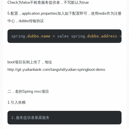
Check
为
false
不检查服务提供者，不写默认为
true
5.
配置，
application.properties
加入如下配置即可，使用
redis
作为注册
中心，
dubbo
传输协议
spring
.dubbo
.name
 = sales spring
.dubbo
.address
 = re
boot
项目实例上传了，地址
http://git.yudianbank.com/tangshd/yudian-springboot-demo
二．老的
Spring mvc
项目
1.
引入依赖
2.服务提供者暴露服务