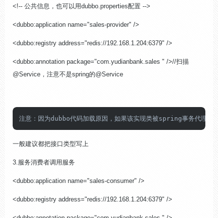
<!-- 公共信息，也可以用dubbo.properties配置 -->
<dubbo:application name="sales-provider" />
<dubbo:registry address="redis://192.168.1.204:6379" />
<dubbo:annotation package="com.yudianbank.sales " />//扫描
@Service
，注意不是
spring
的
@Service
注意：因为dubbo代码加载原因，如果该实现类被spring事务代理
一般建议都把接口类型写上
3.
服务消费者调用服务
<dubbo:application name="sales-consumer" />
<dubbo:registry address="redis://192.168.1.204:6379" />
<dubbo:annotation package="com.yudianbank.sales " />