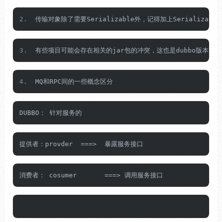
2.
  传输对象除了需要Serializable外，记得加上Serializable
3.
  有些项目可能会存在相关的jar包的冲突，这也是dubbo版本升级导
4.
  MQ和RPC间的一些概念区分
DUBBO： 针对服务的
提供者：provder  
=
=
=
>  暴露服务接口
消费者： cosumer       
=
=
=
> 调用服务接口