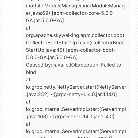
module.ModuleManager.init(ModuleManag
er.java:69) [apm-collector-core-5.0.0-
GA.jar:5.0.0-GA]
at
org.apache.skywalking.apm.collector.boot.
CollectorBootStartUp.main(CollectorBoot
StartUp.java:45) [apm-collector-boot-
5.0.0-GA.jar:5.0.0-GA]
Caused by: java.io.IOException: Failed to
bind
at
io.grpc.netty.NettyServer.start(NettyServer
.java:252) ~[grpc-netty-1.14.0.jar:1.14.0]
at
io.grpc.internal.ServerImpl.start(ServerImpl
.java:163) ~[grpc-core-1.14.0.jar:1.14.0]
at
io.grpc.internal.ServerImpl.start(ServerImpl