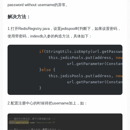
password without username的异常。
解决方法：
1.打开RedisRegistry.java，设置jedispool时判断下，如果设置密码，
使用带密码，indexdb入参的构造方法，具体如下：
if
(StringUtils.isEmpty(url.getPassword()
this
.jedisPools.put(address, 
new
Je
                        url.getParameter(Constants.
            }
else
 {

this
.jedisPools.put(address, 
new
Je
                        url.getParameter(Constants.
            }
2.配置注册中心的时候得把username加上，如：