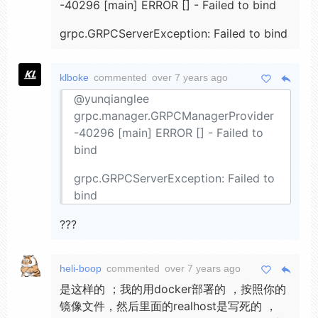
-40296 [main] ERROR [] - Failed to bind
grpc.GRPCServerException: Failed to bind
klboke
commented
over 7 years ago
@yunqianglee
grpc.manager.GRPCManagerProvider
-40296 [main] ERROR [] - Failed to
bind
grpc.GRPCServerException: Failed to
bind
???
heli-boop
commented
over 7 years ago
是这样的 ；我的用docker部署的 ，按照你的
镜像文件，然后里面的realhost是写死的 ，