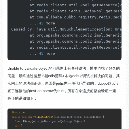
	at redis.clients.util.Pool.getResource(Pool
	at redis.clients.jedis.JedisPool.getResour
	at com.alibaba.dubbo.registry.redis.RedisR
	... 
43
 more

Caused by: java.util.NoSuchElementException: Unable
	at org.apache.commons.pool2.impl.GenericOb
	at org.apache.commons.pool2.impl.GenericOb
	at redis.clients.util.Pool.getResource(Pool
	... 
45
Unable to validate object的问题网上有各种说法，博主也找了好久的
问题，最终通过猜想+读jedis源码+本地debug调试才解决的问题。其
实网上的说法都正确，原因是jedis内一段代码导致的，dubbo默认设
置了连接池的test.on.borrow为true，所有在拿连接前都会验证一遍，
验证的逻辑如下：