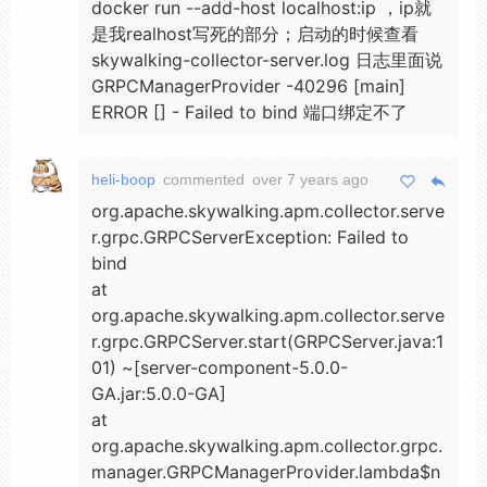
docker run --add-host localhost:ip ，ip就
是我realhost写死的部分；启动的时候查看
skywalking-collector-server.log 日志里面说
GRPCManagerProvider -40296 [main]
ERROR [] - Failed to bind 端口绑定不了
heli-boop
commented
over 7 years ago
org.apache.skywalking.apm.collector.serve
r.grpc.GRPCServerException: Failed to
bind
at
org.apache.skywalking.apm.collector.serve
r.grpc.GRPCServer.start(GRPCServer.java:1
01) ~[server-component-5.0.0-
GA.jar:5.0.0-GA]
at
org.apache.skywalking.apm.collector.grpc.
manager.GRPCManagerProvider.lambda$n