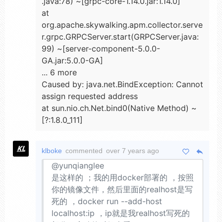
.java:78) ~[grpc-core-1.14.0.jar:1.14.0]
at
org.apache.skywalking.apm.collector.serve
r.grpc.GRPCServer.start(GRPCServer.java:
99) ~[server-component-5.0.0-
GA.jar:5.0.0-GA]
... 6 more
Caused by: java.net.BindException: Cannot
assign requested address
at sun.nio.ch.Net.bind0(Native Method) ~
[?:1.8.0_111]
klboke
commented
over 7 years ago
@yunqianglee
是这样的 ；我的用docker部署的 ，按照
你的镜像文件，然后里面的realhost是写
死的 ，docker run --add-host
localhost:ip ，ip就是我realhost写死的