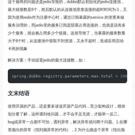
这个最终的问题还是jedis导致的，dubbo默认初始化的jedis连接池，
最大链接数是8个，然后默认的从连接池里拿连接的超时时间为-1，又
因为使用redis作为注册中心时，通过订阅暴露的service 的变更来做
服务治理的，而jedis里的服务订阅是阻塞占用连接的，也就是说有多
少个服务，就会被占用多少个链接。这就导致了，当暴露的服务数量
大于8个时，从连接池中获取不到资源，又永不超时，造成应用启动
卡死的现象
解决方案：手动设置jedis的最大连接数，如：
spring.dubbo.registry.parameters.max.total = 
200
文末结语
使用开源的产品，还是要多读读开源产品代码，至少架构设计，模块
划分要了解，这样遇到啥问题，才不会手足无措，才能举一反三。
bug或异常一点都不可怕，遇到异常，解决异常就问两个问题。1.在哪
里抛出的异常（找到抛异常的代码），2.为什么抛这个异常（找出抛