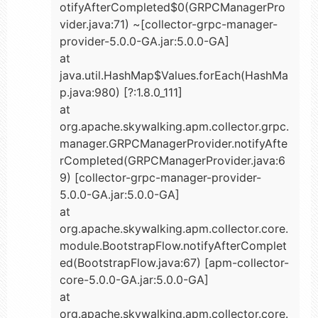
otifyAfterCompleted$0(GRPCManagerPro
vider.java:71) ~[collector-grpc-manager-
provider-5.0.0-GA.jar:5.0.0-GA]
at
java.util.HashMap$Values.forEach(HashMa
p.java:980) [?:1.8.0_111]
at
org.apache.skywalking.apm.collector.grpc.
manager.GRPCManagerProvider.notifyAfte
rCompleted(GRPCManagerProvider.java:6
9) [collector-grpc-manager-provider-
5.0.0-GA.jar:5.0.0-GA]
at
org.apache.skywalking.apm.collector.core.
module.BootstrapFlow.notifyAfterComplet
ed(BootstrapFlow.java:67) [apm-collector-
core-5.0.0-GA.jar:5.0.0-GA]
at
org.apache.skywalking.apm.collector.core.