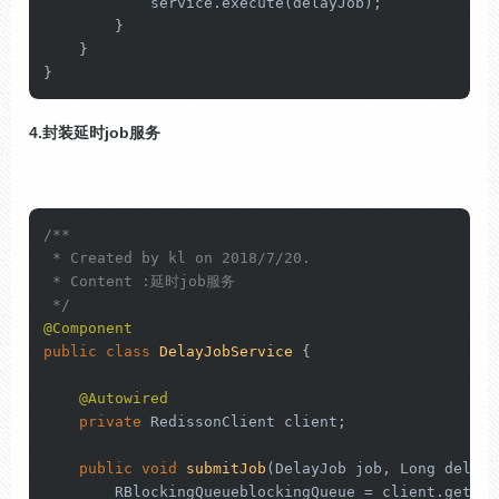
            service.execute(delayJob);

        }

    }

}
4.封装延时job服务
/**

 * Created by kl on 2018/7/20.

 * Content :延时job服务

 */
@Component
public
class
DelayJobService
 {

@Autowired
private
 RedissonClient client;

public
void
submitJob
(DelayJob job, Long delay,
        RBlockingQueueblockingQueue = client.getBlo