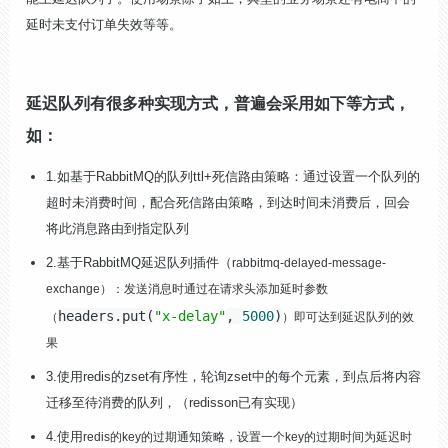
延时未支付订单失效等等。
延迟队列有很多种实现方式，普遍会采用如下等方式，
如：
1.如基于RabbitMQ的队列ttl+死信路由策略：通过设置一个队列的
超时未消费时间，配合死信路由策略，到达时间未消费后，回会
将此消息路由到指定队列
2.基于RabbitMQ延迟队列插件（
rabbitmq-delayed-message-
exchange
）：发送消息时通过在请求头添加延时参数
headers.put(
"x-delay"
,
5000
)
（
）即可达到延迟队列的效
果
3.使用redis的zset有序性，轮询zset中的每个元素，到点后将内容
迁移至待消费的队列，（redisson已有实现）
4.使用
redis的key的过期通知策略，设置一个key的过期时间为延迟时