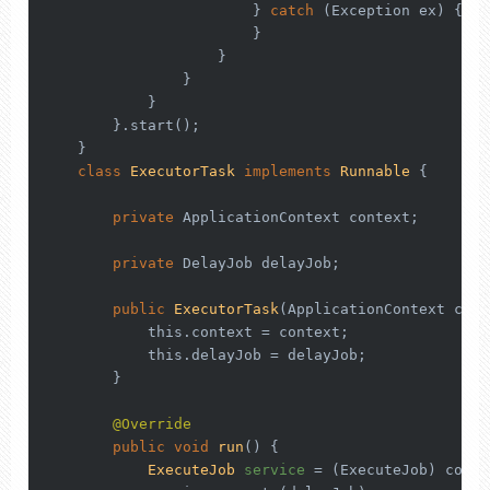
                        } 
catch
 (Exception ex) {

                        }

                    }

                }

            }

        }.start();

    }

class
ExecutorTask
implements
Runnable
 {

private
 ApplicationContext context;

private
 DelayJob delayJob;

public
ExecutorTask
(ApplicationContext cont
this
.context = context;

this
.delayJob = delayJob;

        }

@Override
public
void
run
()
 {

ExecuteJob
service
=
 (ExecuteJob) conte