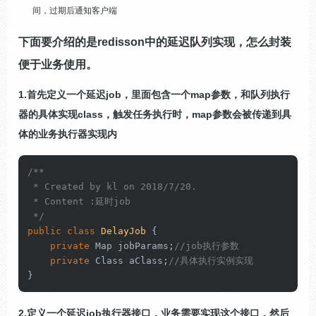
间，过期后通知客户端
下面要介绍的是redisson中的延迟队列实现，怎么封装
便于业务使用。
1.首先定义一个延迟job，里面包含一个map参数，和队列执行
器的具体实现class，触发任务执行时，map参数会被传递到具
体的业务执行器实现内
/**

 * Created by kl on 2018/7/20.

 * Content :延时job

 */
public
class
DelayJob
 {

private
 Map jobParams;
//job执行参数
private
 Class aClass;
//具体执行实例实现
}
2.定义一个延迟job执行器接口，业务需要实现这个接口，然后