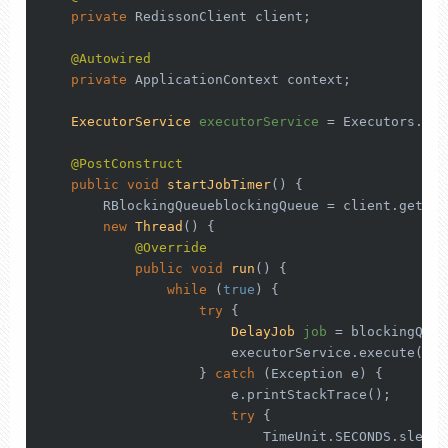
private
 RedissonClient client;

@Autowired
private
 ApplicationContext context;

ExecutorService
executorService
=
 Executors.new
@PostConstruct
public
void
startJobTimer
()
 {

        RBlockingQueueblockingQueue = client.getBlo
new
Thread
() {

@Override
public
void
run
()
 {

while
 (
true
) {

try
 {

DelayJob
job
=
 blockingQueu
                        executorService.execute(
new
                    } 
catch
 (Exception e) {

                        e.printStackTrace();

try
 {

                            TimeUnit.SECONDS.sleep(