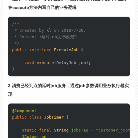
在execute方法内写自己的业务逻辑
/**

 * Created by kl on 2018/7/20.

 * Content :延时job执行器接口

 */
public
interface
ExecuteJob
 {

void
execute
(DelayJob job)
;

}
3.消费已经到点的延时job服务，通过job参数调用业务执行器实
现
@Component
public
class
JobTimer
 {

static
final
String
jobsTag
=
"customer_jobtime
@Autowired