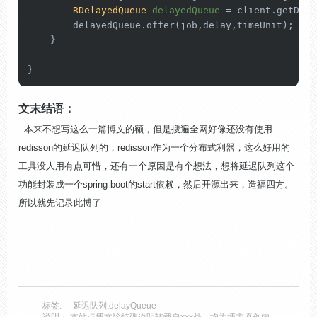
RDelayedQueue
delayedQueue
=
 client.getDela
        delayedQueue.offer(job,delay,timeUnit);

    }

}
文末结语：
本来不想写这么一篇博文的额，但是搜遍全网好像还没有使用
redisson的延迟队列的，redisson作为一个分布式利器，这么好用的
工具没人用有点可惜，还有一个原因是有个想法，想将延迟队列这个
功能封装成一个spring boot的start依赖，然后开源出来，造福四方。
所以就先记录此博了
标签:
延迟队列
,
delayQueue