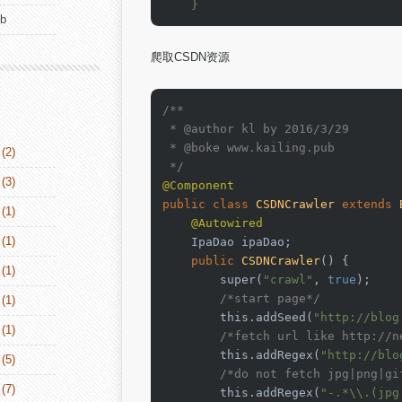
    }
ub
爬取CSDN资源
/**

 * 
@author
 kl by 2016/3/29

 * 
@boke
 www.kailing.pub

(2)
 */
(3)
@Component
public
class
CSDNCrawler
extends
(1)
@Autowired
(1)
    IpaDao ipaDao;

public
CSDNCrawler
()
 {

(1)
super
(
"crawl"
, 
true
);

/*start page*/
(1)
this
.addSeed(
"http://blog
(1)
/*fetch url like http://n
this
.addRegex(
"http://blo
(5)
/*do not fetch jpg|png|gi
(7)
this
.addRegex(
"-.*\\.(jpg