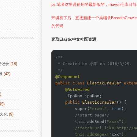
ps:笔者这里是使用的最新版的，maven仓库目
环境有了后，直接新建一个类继承
BreadthCraw
的代码
爬取Elastic中文社区资源
/**

查记录
(18)
 * Created by 小陈 on 2016/3/29.

 */
谈
(42)
@Component
public
class
ElasticCrawler
exten
@Autowired
)
     IpaDao ipaDao;

public
ElasticCrawler
()
 {

45)
super
(
"crawl"
, 
true
);

持久化
(9)
/*start page*/
this
.addSeed(
"xxxx“);

        /*fetch url like http://n
        this.addRegex("
xxx
");
