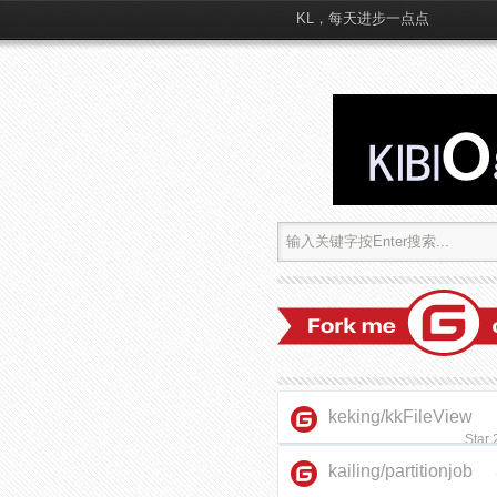
KL，每天进步一点点
keking/kkFileView
Star
kailing/partitionjob