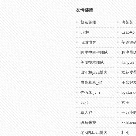
友情链接
凯京集团
唐某某
i玩林
CrapA
旧城博客
芋道源
阿里中间件团队
程序员D
美团技术团队
ilanyu's
田守枝java博客
松花皮蛋
曲高和寡_健
王念好
你假笨.jvm
bystande
云邪
玄玉
猿人谷
一万小
斑马来拉
kkfile
老K的Java博客
杜刚