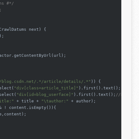
ns #*/
;
CrawlDatums next)
 {

;

actor.getContentByUrl(url);

/blog.csdn.net/.*/article/details/.*"
)) {

elect(
"div[class=article_title]"
).first().text();

select(
"div[id=blog_userface]"
).first().text();
//获取作者
itle:"
 + title + 
"\tauthor:"
 + author);

& ! content.isEmpty()){

e,content);
