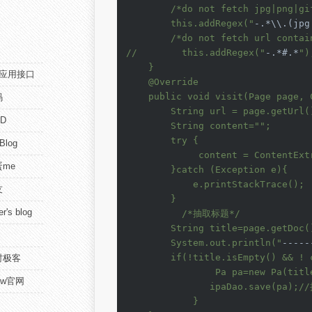
        /*do not fetch jpg|png|gif
        this.addRegex("
-.*\\.(jpg
        /*do not fetch url contain
//        this.addRegex("
-.*#.*
");
    }

pi应用接口
    @Override

    public void visit(Page page, C
码
        String url = page.getUrl()
D
        String content="
";

        try {

 Blog
             content = ContentExt
me
        }catch (Exception e){

            e.printStackTrace();

友
        }

r's blog
          /*抽取标题*/

        String title=page.getDoc()
        System.out.println("
-----
        if(!title.isEmpty() && ! c
时极客
                Pa pa=new Pa(title
view官网
               ipaDao.save(pa)
            }
