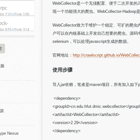
WebCollector是一个无须配置、便于二次开
qrpc
现一个功能强大的爬虫。WebCollector-Hadoop
tar 210
|
Fork 106
ock-
WebCollector致力于维护一个稳定、可扩
tar 876
|
Fork 314
户可以在内核基础上开发自己想要的爬虫。源码中集
selenium，可以处理javascript生成的数据。
签
官网地址：
http://crawlscript.github.io/WebCollec
私服
使用步骤
导入jar依赖，笔者是maven项目，所有加入如下po
<dependency>
<groupId>cn.edu.hfut.dmic.webcollector</group
开源
<artifactId>WebCollector</artifactId>
<version>2.29</version>
</dependency>
pe Nexus