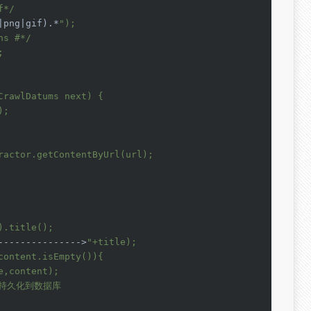
*/

|png|gif).*
");

s #*/



rawlDatums next) {

;

ractor.getContentByUrl(url);

.title();

--------------->
"+title);

ontent.isEmpty()){

,content);

;//持久化到数据库
