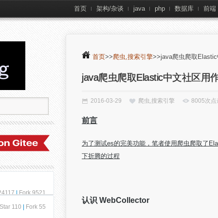
首页
架构/杂谈
java
php
数据库
前端
首页
>>
爬虫,搜索引擎
>>java爬虫爬取Elas
java爬虫爬取Elastic中文社区
2016-03-29
爬虫,搜索引擎
8005次点
前言
为了测试es的完美功能，笔者使用爬虫爬取了Ela
下折腾的过程
 24117
|
Fork 9521
认识 WebCollector
Star 110
|
Fork 55