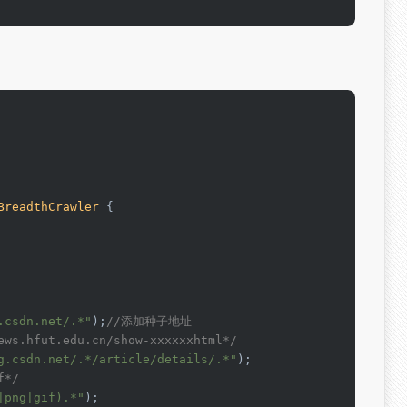
BreadthCrawler
 {

.csdn.net/.*"
);
//添加种子地址
ews.hfut.edu.cn/show-xxxxxxhtml*/
g.csdn.net/.*/article/details/.*"
);

f*/
|png|gif).*"
);
