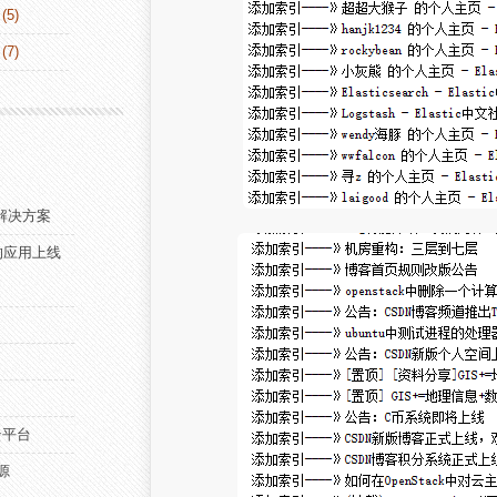
(5)
(7)
览解决方案
构的应用上线
s云平台
源