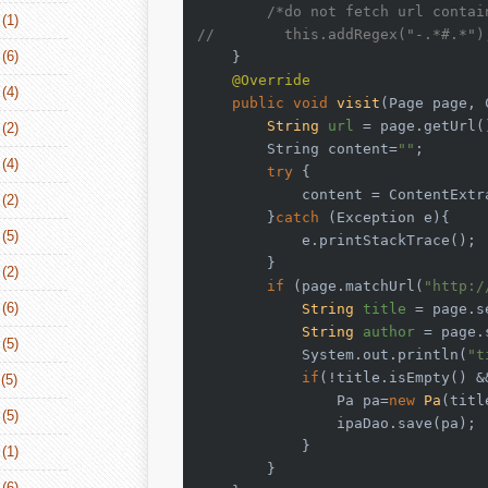
/*do not fetch url contai
(1)
//        this.addRegex("-.*#.*")
(6)
    }

@Override
(4)
public
void
visit
(Page page, 
String
url
=
 page.getUrl()
(2)
        String content=
""
;

(4)
try
 {

            content = ContentExtr
(2)
        }
catch
 (Exception e){

(5)
            e.printStackTrace();

        }

(2)
if
 (page.matchUrl(
"http:/
(6)
String
title
=
 page.s
String
author
=
 page.
(5)
            System.out.println(
"t
if
(!title.isEmpty() &
(5)
                Pa pa=
new
Pa
(titl
(5)
                ipaDao.save(pa);

            }

(1)
        }

(6)