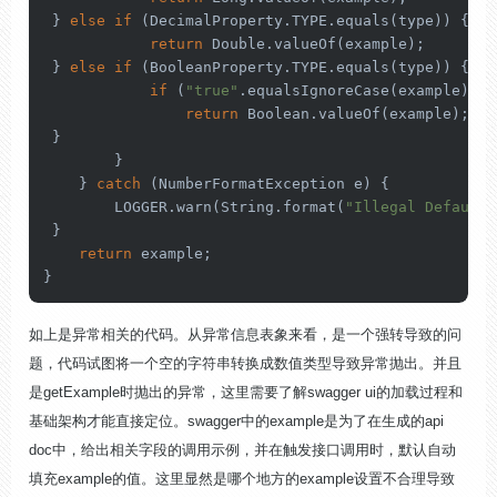
 } 
else
if
 (DecimalProperty.TYPE.equals(type)) {

return
 Double.valueOf(example);

 } 
else
if
 (BooleanProperty.TYPE.equals(type)) {

if
 (
"true"
.equalsIgnoreCase(example) ||
return
 Boolean.valueOf(example);

 }

        }

    } 
catch
 (NumberFormatException e) {

        LOGGER.warn(String.format(
"Illegal DefaultV
 }

return
 example;

}
如上是异常相关的代码。从异常信息表象来看，是一个强转导致的问
题，代码试图将一个空的字符串转换成数值类型导致异常抛出。并且
是getExample时抛出的异常，这里需要了解swagger ui的加载过程和
基础架构才能直接定位。swagger中的example是为了在生成的api
doc中，给出相关字段的调用示例，并在触发接口调用时，默认自动
填充example的值。这里显然是哪个地方的example设置不合理导致