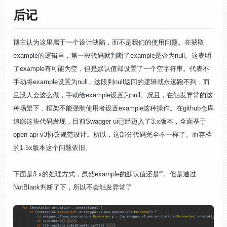
后记
博主认为这里属于一个设计缺陷，而不是我们的使用问题。在获取
example的逻辑里，第一段代码就判断了example是否为null。这表明
了example有可能为空，但是默认值却设置了一个空字符串。代表不
手动将example设置为null，这段判null返回的逻辑就永远跑不到，而
且没人会这么做，手动给example设置为null。况且，在触发异常的这
种场景下，框架不能强制使用者设置example这种操作。在github仓库
追踪这块代码发现，目前Swagger ui已经迈入了3.x版本，全面基于
open api v3协议规范设计。所以，这部分代码完全不一样了。而存档
的1.5x版本这个问题依旧。
下面是3.x的处理方式，虽然example的默认值还是“”。但是通过
NotBlank判断了下，所以不会触发异常了