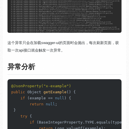
这个异常只会在加载swagger-ui的页面时会抛出，每次刷新页面，获
取一次api接口就会触发一次异常。
异常分析
@JsonProperty("x-example")
public
 Object 
getExample
()
 {

if
 (example == 
null
) {

return
null
;

 }

try
 {

if
 (BaseIntegerProperty.TYPE.equals(type)) {
return
 Long.valueOf(example);
