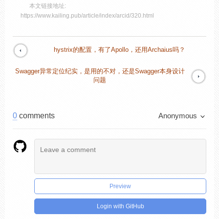
本文链接地址:
https://www.kailing.pub/article/index/arcid/320.html
hystrix的配置，有了Apollo，还用Archaius吗？
Swagger异常定位纪实，是用的不对，还是Swagger本身设计
问题
0
comments
Anonymous
Preview
Login with GitHub