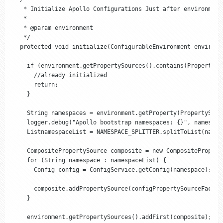
   * Initialize Apollo Configurations Just after environment 
   *

   * @param environment

   */

  protected void initialize(ConfigurableEnvironment environme
    if (environment.getPropertySources().contains(PropertySo
      //already initialized

      return;

    }

    String namespaces = environment.getProperty(PropertySour
    logger.debug("Apollo bootstrap namespaces: {}", namespace
    ListnamespaceList = NAMESPACE_SPLITTER.splitToList(namesp
    CompositePropertySource composite = new CompositePropert
    for (String namespace : namespaceList) {

      Config config = ConfigService.getConfig(namespace);

      composite.addPropertySource(configPropertySourceFactor
    }

    environment.getPropertySources().addFirst(composite);
