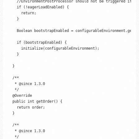
    //EnvironmentPostProcessor should not be triggered if yo
    if (!eagerLoadEnabled) {

      return;

    }

    Boolean bootstrapEnabled = configurableEnvironment.getPr
    if (bootstrapEnabled) {

      initialize(configurableEnvironment);

    }

  }

  /**

   * @since 1.3.0

   */

  @Override

  public int getOrder() {

    return order;

  }

  /**

   * @since 1.3.0

   */
