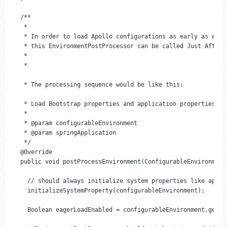
  /**

   *

   * In order to load Apollo configurations as early as even
   * this EnvironmentPostProcessor can be called Just After 
   *

   * 

   * The processing sequence would be like this: 

   * Load Bootstrap properties and application properties --
   *

   * @param configurableEnvironment

   * @param springApplication

   */

  @Override

  public void postProcessEnvironment(ConfigurableEnvironment
    // should always initialize system properties like app.id
    initializeSystemProperty(configurableEnvironment);

    Boolean eagerLoadEnabled = configurableEnvironment.getPr