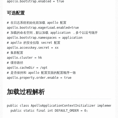
apollo.bootstrap.enabled = true
可选配置
# 在日志系统初始化前加载 apollo 配置

apollo.bootstrap.eagerLoad.enabled=true

# 加载的命名空间，默认加载 application ，多个以逗号隔开

apollo.bootstrap.namespaces = application

# apollo 的安全拉取 secret 配置

apollo.accesskey.secret = xx

# 集群配置

apollo.cluster = hk

# 缓存路径

apollo.cacheDir = /opt

# 是否保持和 apollo 配置页面的配置顺序一致

apollo.property.order.enable = true
加载过程解析
public class ApolloApplicationContextInitializer implements 
  public static final int DEFAULT_ORDER = 0;
