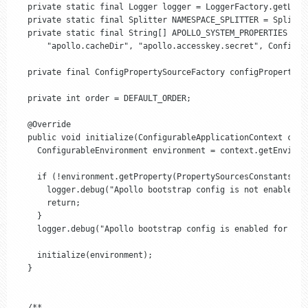
  private static final Logger logger = LoggerFactory.getLogg
  private static final Splitter NAMESPACE_SPLITTER = Splitte
  private static final String[] APOLLO_SYSTEM_PROPERTIES = {
      "apollo.cacheDir", "apollo.accesskey.secret", ConfigCo
  private final ConfigPropertySourceFactory configPropertySo
  private int order = DEFAULT_ORDER;

  @Override

  public void initialize(ConfigurableApplicationContext conte
    ConfigurableEnvironment environment = context.getEnvironm
    if (!environment.getProperty(PropertySourcesConstants.AP
      logger.debug("Apollo bootstrap config is not enabled f
      return;

    }

    logger.debug("Apollo bootstrap config is enabled for cont
    initialize(environment);

  }

  /**
