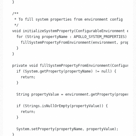
  }

  /**

   * To fill system properties from environment config

   */

  void initializeSystemProperty(ConfigurableEnvironment envir
    for (String propertyName : APOLLO_SYSTEM_PROPERTIES) {

      fillSystemPropertyFromEnvironment(environment, property
    }

  }

  private void fillSystemPropertyFromEnvironment(Configurabl
    if (System.getProperty(propertyName) != null) {

      return;

    }

    String propertyValue = environment.getProperty(propertyNa
    if (Strings.isNullOrEmpty(propertyValue)) {

      return;

    }

    System.setProperty(propertyName, propertyValue);

  }
