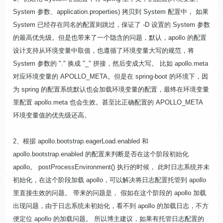
System 参数、application.properties) 拷贝到 System 配置中， 如果
System 已经存在同名的配置则跳过，保证了 -D 设置的 System 参数
的最高优先级。但是也带来了一个隐含的问题，默认，apollo 的配置
设计支持从环境变量中取值，也遵循了环境变量大写的规范，将
System 参数的 "." 换成 "_" 拼接，然后变成大写。 比如 apollo.meta
对应环境变量的 APOLLO_META。但是在 spring-boot 的环境下，因
为 spring 的配置系统默认也会加载环境变量的配置，最终在环境变量
里配置 apollo.meta 也会生效。甚至比正确配置的 APOLLO_META
环境变量值的优先级还高。
2、根据 apollo.bootstrap.eagerLoad.enabled 和
apollo.bootstrap.enabled 的配置来判断是否在这个阶段初始化
apollo。 postProcessEnvironment() 执行的时候， 此时日志系统并未
初始化，在这个阶段加载 apollo，可以解决将日志配置托管到 apollo
里直接生效的问题。 带来的问题是， 假如在这个阶段的 apollo 加载
出现问题，由于日志系统未初始化，看不到 apollo 的加载日志，不方
便定位 apollo 的加载问题。 所以博主建议，如果有托管日志配置的