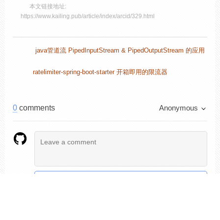
本文链接地址:
https://www.kailing.pub/article/index/arcid/329.html
java管道流 PipedInputStream & PipedOutputStream 的应用
ratelimiter-spring-boot-starter 开箱即用的限流器
0
comments
Anonymous
Preview
Login with GitHub