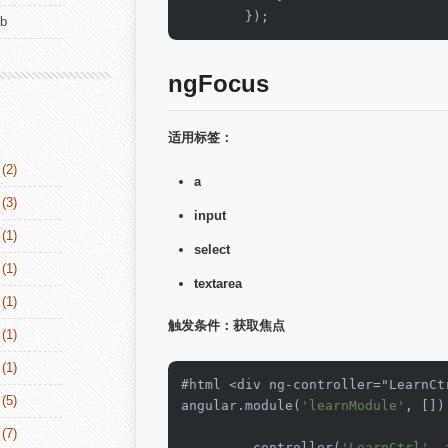
        });
ub
ngFocus
适用标签：
(2)
a
(3)
input
(1)
select
(1)
textarea
(1)
触发条件：获取焦点
(1)
(1)
#html 
<
div ng
-
controller
=
"LearnCt
(5)
angular.module(
'learnModule'
, [])

(7)
        .controller(
'LearnCtrl'
, 