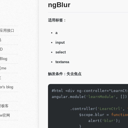
ngBlur
适用标签：
pi应用接口
a
码
input
D
select
 Blog
textarea
me
触发条件：失去焦点
友
r's blog
#html 
<
div ng
-
controller
=
"LearnCt
angular.module(
'learnModule'
, [])

时极客
        .controller(
'LearnCtrl'
, 
            $scope.blur 
=
functio
view官网
                alert(
'blur'
);

            }
