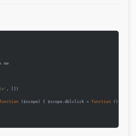
k me

le'
, [])

function
 (
$scope
) { $scope.
dblclick
 = 
function
 (
) {
