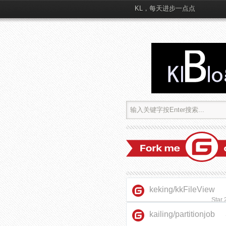
KL，每天进步一点点
keking/kkFileView
Star
kailing/partitionjob