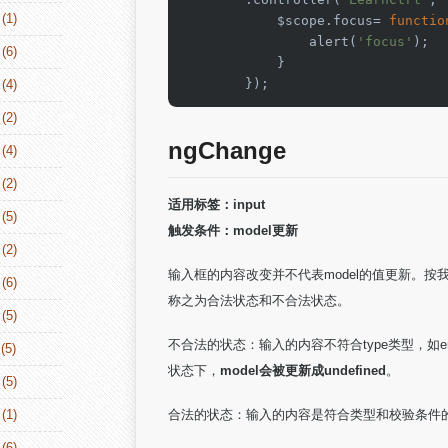
(1)
            $scope.focus
=
functio
                alert(
'focus'
);

(6)
            }

        });
(4)
(2)
ngChange
(4)
(2)
适用标签：input
(5)
触发条件：model更新
(2)
输入框的内容改变并不代表model的值更新。按
(6)
称之为合法状态和不合法状态。
(5)
不合法的状态：输入的内容不符合type类型，如em
(5)
状态下，
model会被更新成undefined
。
(5)
(1)
合法的状态：输入的内容是符合类型和校验条件
(6)