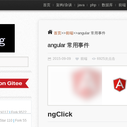
首页
架构/杂谈
java
php
数据库
前端
首页
>>
前端
>>angular 常用事件
angular 常用事件
2015-09-09
前端
6925次点击
 24117
|
Fork 9522
ngClick
Star 110
|
Fork 55