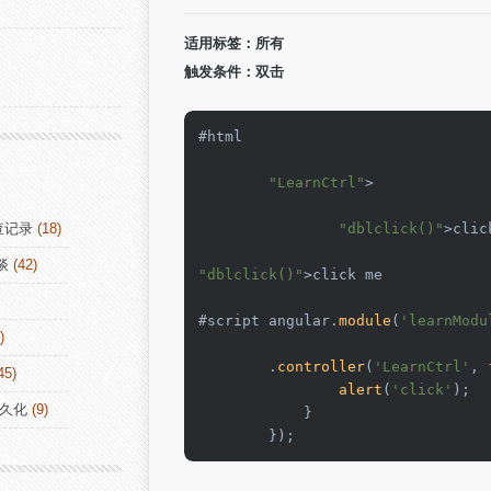
适用标签：所有
触发条件：双击
#html 

"LearnCtrl"
>

查记录
(18)
"dblclick()"
>clic
谈
(42)
"dblclick()"
>click me

#script angular.
module
(
'learnModu
)
        .
controller
(
'LearnCtrl'
, 
45)
alert
(
'click'
);

持久化
(9)
            }

        });