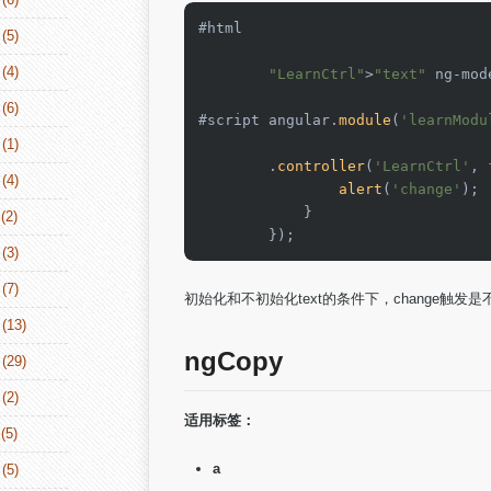
#html 

(5)
(4)
"LearnCtrl"
>
"text"
 ng-mod
(6)
#script angular.
module
(
'learnModu
(1)
        .
controller
(
'LearnCtrl'
, 
(4)
alert
(
'change'
);

            }            

(2)
        });
(3)
(7)
初始化和不初始化text的条件下，change触发
(13)
ngCopy
(29)
(2)
适用标签：
(5)
a
(5)