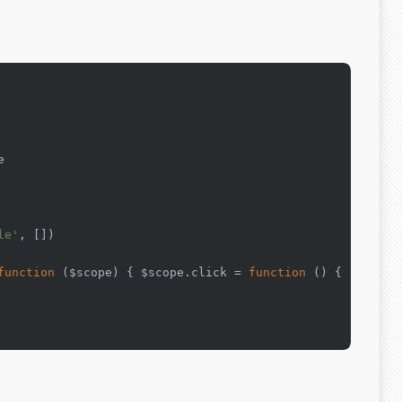


le'
, [])

function
 (
$scope
) { $scope.
click
 = 
function
 (
) {
