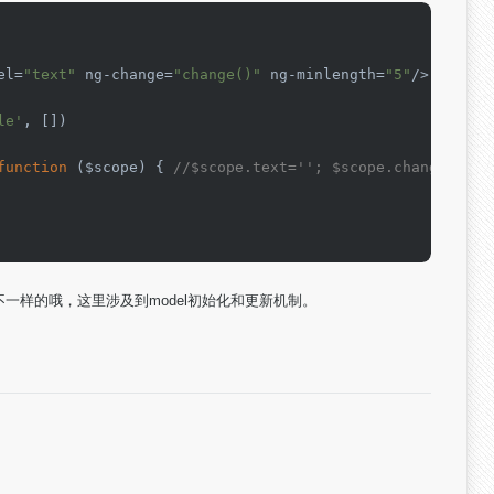
el=
"text"
 ng-change=
"change()"
 ng-minlength=
"5"
/>

le'
, [])

function
 (
$scope
) { 
//$scope.text=''; $scope.change = fu
是不一样的哦，这里涉及到model初始化和更新机制。