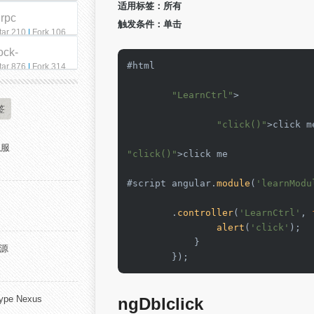
适用标签：所有
qrpc
触发条件：单击
tar 210
|
Fork 106
ock-
#html 

tar 876
|
Fork 314
"LearnCtrl"
>

签
"click()"
>click me
私服
"click()"
>click me

#script angular.
module
(
'learnModu
        .
controller
(
'LearnCtrl'
, 
alert
(
'click'
);

            }

开源
        });
pe Nexus
ngDblclick