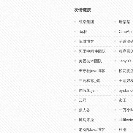
友情链接
凯京集团
唐某某
i玩林
CrapA
旧城博客
芋道源
阿里中间件团队
程序员D
美团技术团队
ilanyu's
田守枝java博客
松花皮蛋
曲高和寡_健
王念好
你假笨.jvm
bystande
云邪
玄玉
猿人谷
一万小
斑马来拉
kkfile
老K的Java博客
杜刚