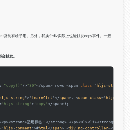
ect复制有啥子用。另外，我换个div实际上也能触发copy事件。一般
都会触发。
y=
"copy()"
/>
"30"
</span> rows=<span 
class
="
hljs
-
string
">"
hljs
-
string
">'
LearnCtrl
'</
span
>, <
span
class
="
hljs
-
funct
=
"hljs-string"
>
'copy'
</span>);

2><p><strong>适用标签：</strong> </p><ul><li><strong>a</s
="
hljs
-
comment
">#
html
</
span
> <
div
ng
-
controller
=<
span
cl