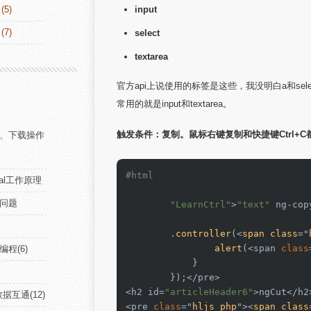
(5)
input
(7)
select
textarea
官方api上说使用的标签是这些，我没明白a和sel
常用的就是input和textarea。
触发条件：复制。鼠标右键复制和快捷键Ctrl+C
上传、下载操作
#html 
onal工作原理
的问题
"LearnCtrl"
>
"text"
 ng-cop
        .
controller
(<
span
class
="
alert
(<span 
class
编程(6)
            }

        });</pre>

<h2 id=
"articleHeader6"
>ngCut</h
n数据互通(12)
<pre 
class
="
hljs
php
"><
span
class