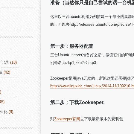
准备（当然你只是自己尝试的话一台机
这里以三台ubuntu机器为例搭建一个最小的集群环
略，可以去http://releases.ubuntu.com/precis
第一步：服务器配置
三台Ubuntu server准备好之后，假设它们的IP地址分别为1
查记录
(18)
别命名为zkp1,
zkp
2和
zkp
3。
谈
(42)
Zookeeper是用java开发的，所以这里还需要jdk
http://www.linuxidc.com/Linux/2014-11/109216.
)
45)
第二步：下载Zookeeper.
持久化
(9)
到
Zookeeper官网
去下载最新版本的安装包