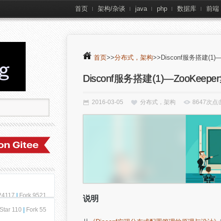
首页
架构/杂谈
java
php
数据库
前端
首页
>>
分布式，架构
>>Disconf服务搭建(1)
Disconf服务搭建(1)—ZooKeep
2016-03-05
分布式，架构
8647次点
 24117
|
Fork 9521
说明
Star 110
|
Fork 55