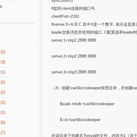
syncLimit=2
ub
#监听client连接的端口号.
clientPort=2181
#server.X=A:B:C 其中X是一个数字, 表示这是第
leader交换消息所使用的端口. C配置选举leade
server.1=zkp1:2888:3888
(2)
server.2=zkp2:2888:3888
(3)
(1)
server.3=zkp3:2888:3888
(1)
（3）创建/var/lib/zookeeper快照目录，并创建se
(1)
(1)
$sudo mkdir /var/lib/zookeeper
(1)
$ cd /var/lib/zookeeper
(5)
(7)
在该目录下创建名为myid的文件，内容为1（这个