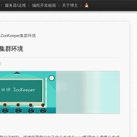
服务器/运维
编程开发秘籍
关于博主
—ZooKeeper集群环境
er集群环境
击