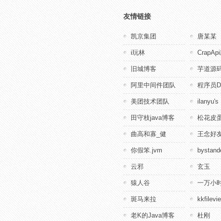
友情链接
凯京集团
唐某某
i玩林
CrapA
旧城博客
芋道源
阿里中间件团队
程序员D
美团技术团队
ilanyu's
田守枝java博客
松花皮蛋
曲高和寡_健
王念好
你假笨.jvm
bystande
云邪
玄玉
猿人谷
一万小
斑马来拉
kkfile
老K的Java博客
杜刚