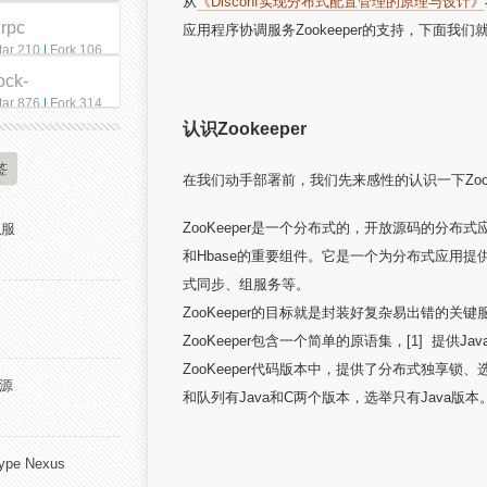
从
《Disconf实现分布式配置管理的原理与设计》
qrpc
应用程序协调服务Zookeeper的支持，下面我们就
tar 210
|
Fork 106
ock-
tar 876
|
Fork 314
认识Zookeeper
签
在我们动手部署前，我们先来感性的认识一下Zookee
ZooKeeper是一个分布式的，开放源码的分布式应
私服
和Hbase的重要组件。它是一个为分布式应用
式同步、组服务等。
ZooKeeper的目标就是封装好复杂易出错的
ZooKeeper包含一个简单的原语集，[1] 提供Ja
ZooKeeper代码版本中，提供了分布式独享锁、选举、队
开源
和队列有Java和C两个版本，选举只有Java版本
pe Nexus