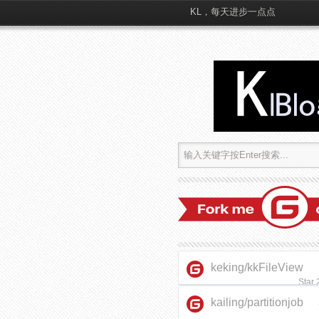
KL，每天进步一点点
keking/kkFileView
Star
kailing/partitionjob