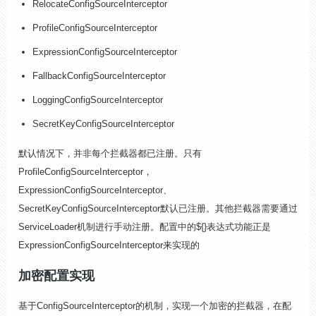
RelocateConfigSourceInterceptor
ProfileConfigSourceInterceptor
ExpressionConfigSourceInterceptor
FallbackConfigSourceInterceptor
LoggingConfigSourceInterceptor
SecretKeyConfigSourceInterceptor
默认情况下，并非每个拦截器都已注册。只有
ProfileConfigSourceInterceptor，
ExpressionConfigSourceInterceptor、
SecretKeyConfigSourceInterceptor默认已注册。其他拦截器需要通过
ServiceLoader机制进行手动注册。配置中的${}表达式功能正是
ExpressionConfigSourceInterceptor来实现的
加密配置实现
基于
ConfigSourceI
nt
erceptor的机制，实现一个加密的拦截器，在配