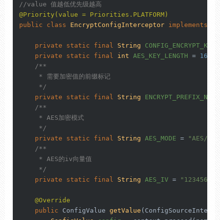
//value 值越低优先级越高
@Priority(value = Priorities.PLATFORM)
public
class
EncryptConfigInterceptor
implements
Co
private
static
final
String
CONFIG_ENCRYPT_KEY
private
static
final
int
AES_KEY_LENGTH
=
16
;

/**

     * 需要加密值的前缀标记

     */
private
static
final
String
ENCRYPT_PREFIX_NAME
/**

     * AES加密模式

     */
private
static
final
String
AES_MODE
=
"AES/CBC
/**

     * AES的iv向量值

     */
private
static
final
String
AES_IV
=
"123456789
@Override
public
 ConfigValue 
getValue
(ConfigSourceInterce