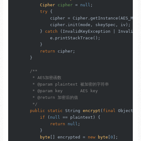
Cipher
cipher
=
null
;

try
 {

               cipher = Cipher.getInstance(AES_MODE)
               cipher.init(mode, skeySpec, iv);

           } 
catch
 (InvalidKeyException | InvalidAl
               e.printStackTrace();

           }

return
 cipher;

       }

/**

        * AES加密函数

        * 
@param
 plaintext 被加密的字符串

        * 
@param
 key       AES key

        * 
@return
 加密后的值

        */
public
static
 String 
encrypt
(
final
 Object pl
if
 (
null
 == plaintext) {

return
null
;

           }

byte
[] encrypted = 
new
byte
[
0
];
