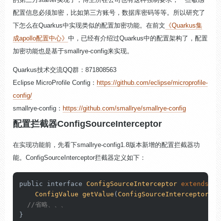
配置信息必须加密，比如第三方账号，数据库密码等等。所以研究了
下怎么在Quarkus中实现类似的配置加密功能。在前文
《Quarkus集
成apollo配置中心》
中，已经有介绍过Quarkus中的配置架构了，配置
加密功能也是基于smallrye-config来实现。
Quarkus技术交流QQ群：871808563
Eclipse MicroProfile Config：
https://github.com/eclipse/microprofile-
config/
smallrye-config：
https://github.com/smallrye/smallrye-config
配置拦截器ConfigSourceInterceptor
在实现功能前，先看下smallrye-config1.8版本新增的配置拦截器功
能。
Config
SourceIn
terceptor拦截器定义如下：
public interface 
ConfigSourceInterceptor
extends
Se
ConfigValue
getValue
(
ConfigSourceInterceptorCon
//省略、、、
}