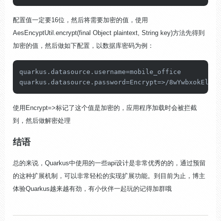
配置值一定要16位，然后将需要加密的值，使用
AesEncyptUtil.encrypt(final Object plaintext, String key)方法先得到
加密的值，然后做如下配置，以数据库密码为例：
quarkus.
datasource
.
username
=mobile_office

quarkus.
datasource
.
password
=
Encrypt
=>
/8wYwbxokEleEZ
使用Encrypt=>标记了这个值是加密的，应用程序加载时会被拦截
到，然后做解密处理
结语
总的来说，Quarkus中使用的一些api设计是非常优秀的的，通过预留
的这种扩展机制，可以非常轻松的实现扩展功能。到目前为止，博主
体验Quarkus越来越有劲，有小伙伴一起玩的记得加群哦