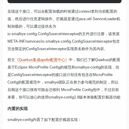
实现这个接口，可以在配置加载的时候通过context拿到当前配置的
值，然后进行任意逻辑操作。拦截器是通过java.util.ServiceLoader机
制加载的，可以通过提供名为
io.smallrye.config.ConfigSourceInterceptor
的文件进行注册，该资源
META-INF/services/io.smallrye.config.ConfigSourceInterceptor包含
完全限定的ConfigSourceInterceptor实现类名称作为其内容。
前文
《Quarkus集成apollo配置中心》
中
，我们已了解Quarkus的配置
基于Eclipse MicroProfile Config的规范和
sma
llrye
-config的实现，但
是
ConfigSourceInt
erceptor的接口设计却没有包含在
MicroProfile
Config的配置规范中，
sma
llrye团队正在努力参与规范的制定，所以
后期这个接口很有可能会迁移到
MicroProfile Config包中，不过目前
来看，你可以放心的使用
smallrye-config1.8版本体验配置拦截器功能
内置的实现
sma
llrye
-config内置了如下配置拦截器实现：