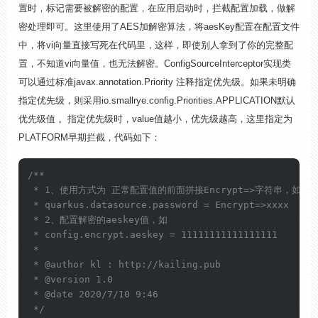
置时，标记需要被解密的配置，在应用启动时，拦截配置加载，做解
密处理即可。这里使用了AES加解密算法，将aesKey配置在配置文件
中，将vi向量直接写死在代码里，这样，即使别人拿到了你的完整配
置，不知道vi向量值，也无法解密。ConfigSourceInterceptor实现类
可以通过标准javax.annotation.Priority 注释指定优先级。如果未明确
指定优先级，则采用
io.smallrye.config.Priorities.APPLICATION
默认
优先级值 。指定优先级时，value值越小，优先级越高，这里指定为
PLATFORM早期拦截，
代码如下：
/**

 * 1、使用方式为 正常配置值的前面拼接Encrypt=>字符串，如

 * quarkus.datasource.password = Encrypt=>xxxx

 * 2、配置解密的aeskey值，如

 * config.encrypt.aeskey = 11111111111111111

 *

 * 
@author
 kl : http://kailing.pub

 * 
@version
 1.0

 * 
@date
 2020/7/10 9:46

 */