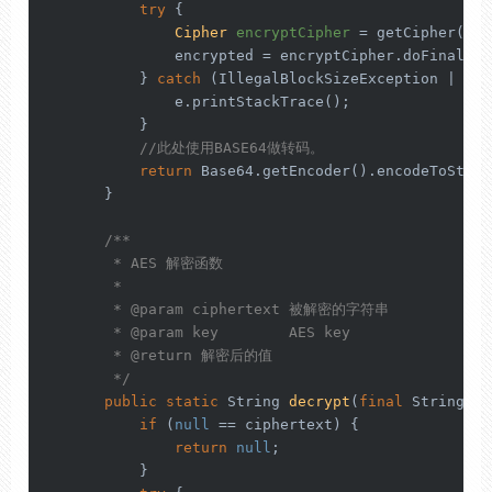
try
 {

Cipher
encryptCipher
=
 getCipher(Cip
               encrypted = encryptCipher.doFinal(St
           } 
catch
 (IllegalBlockSizeException | Bad
               e.printStackTrace();

           }

//此处使用BASE64做转码。
return
 Base64.getEncoder().encodeToStrin
       }

/**

        * AES 解密函数

        *

        * 
@param
 ciphertext 被解密的字符串

        * 
@param
 key        AES key

        * 
@return
 解密后的值

        */
public
static
 String 
decrypt
(
final
 String ci
if
 (
null
 == ciphertext) {

return
null
;

           }
