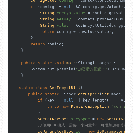
ConfigValue
config
=
 context.proceed(name);

if
 (config != 
null
 && config.getValue().sta
String
encryptValue
=
 config.getValue()
String
aesKey
=
 context.proceed(CONFIG_
String
value
=
 AesEncyptUtil.decrypt(en
return
 config.withValue(value);

        }

return
 config;

    }

public
static
void
main
(String[] args)
 {

        System.out.println(
"加密后的配置："
+ AesEncyp
    }

static
class
AesEncyptUtil
{

public
static
 Cipher 
getCipher
(
int
 mode, Str
if
 (key == 
null
 || key.length() != AES_K
throw
new
RuntimeException
(
"config
           }

SecretKeySpec
skeySpec
=
new
SecretKeySp
//使用CBC模式，需要一个向量iv，可增加加密算法的
IvParameterSpec
iv
=
new
IvParameterSpec