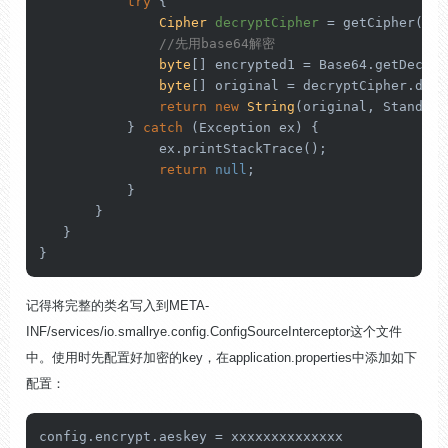
try
 {

Cipher
decryptCipher
=
 getCipher(Cip
//先用base64解密
byte
[] encrypted1 = Base64.getDecode
byte
[] original = decryptCipher.doFi
return
new
String
(original, Standard
           } 
catch
 (Exception ex) {

               ex.printStackTrace();

return
null
;

           }

       }

   }

}
记得将完整的类名写入到
META-
INF/services
/
io.smallrye.config.ConfigSourceInterceptor
这个文件
中。使用时先配置好加密的key，在application.properties中添加如下
配置：
config.
encrypt
.
aeskey
 = xxxxxxxxxxxxxx