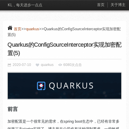
首页
关于博主
KL，每天进步一点点
首页
>>
quarkus
>>Quarkus的ConfigSourceInterceptor实现加密配
置(5)
Quarkus的ConfigSourceInterceptor实现加密配
置(5)
2020-07-10
quarkus
6080次点击
前言
加密配置是一个很常见的需求，在spring boot生态中，已经有非常多
的第三方starter实现了，博主所在公司也有这种强制要求，一些敏感