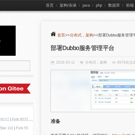
首页
架构/杂谈
java
php
数据库
前端
首页
>>
分布式，架构
>>部署Dubbo服务管理
部署Dubbo服务管理平台
2016-03-11
分布式，架构
6578次点
 24117
|
Fork 9522
准备
Star 110
|
Fork 55