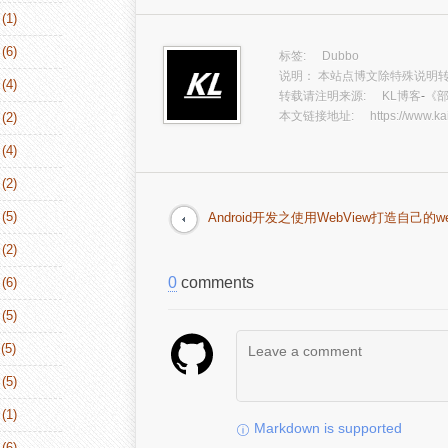
(1)
(6)
标签:
Dubbo
说明： 本站点博文除特殊说明转
(4)
转载请注明来源:
KL博客
-
《部
本文链接地址:
https://www.ka
(2)
(4)
(2)
(5)
Android开发之使用WebView打造自己的we
(2)
0
comments
(6)
(5)
(5)
(5)
(1)
Markdown is supported
(6)