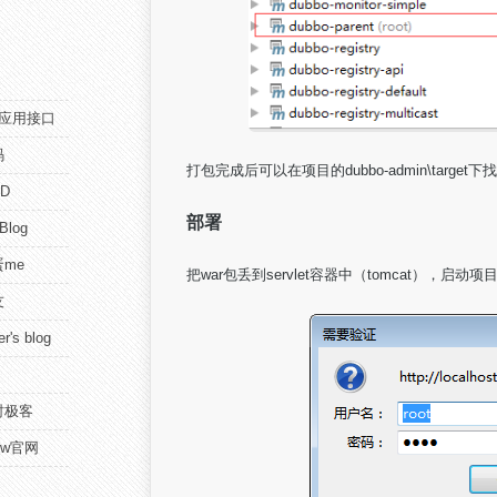
pi应用接口
码
打包完成后可以在项目的dubbo-admin\target
D
部署
 Blog
me
把war包丢到servlet容器中（tomcat）
友
r's blog
时极客
view官网