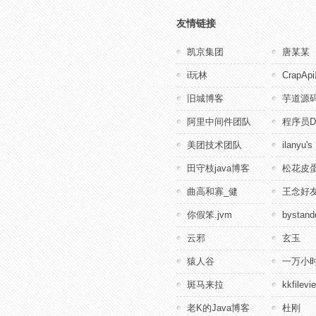
友情链接
凯京集团
唐某某
i玩林
CrapA
旧城博客
芋道源
阿里中间件团队
程序员D
美团技术团队
ilanyu's
田守枝java博客
松花皮蛋
曲高和寡_健
王念好
你假笨.jvm
bystande
云邪
玄玉
猿人谷
一万小
斑马来拉
kkfile
老K的Java博客
杜刚