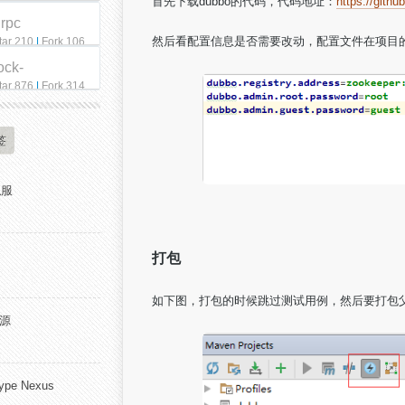
首先下载dubbo的代码，代码地址：
https://gith
qrpc
然后看配置信息是否需要改动，配置文件在项目
tar 210
|
Fork 106
ock-
tar 876
|
Fork 314
签
私服
打包
如下图，打包的时候跳过测试用例，然后要打包父po
开源
pe Nexus