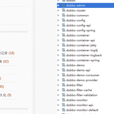
查记录
(18)
谈
(42)
)
45)
持久化
(9)