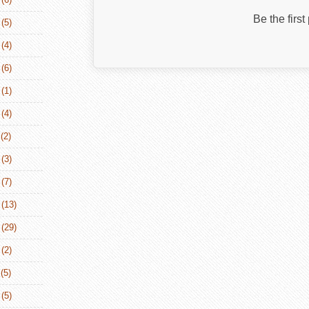
Be the firs
(5)
(4)
(6)
(1)
(4)
(2)
(3)
(7)
(13)
(29)
(2)
(5)
(5)