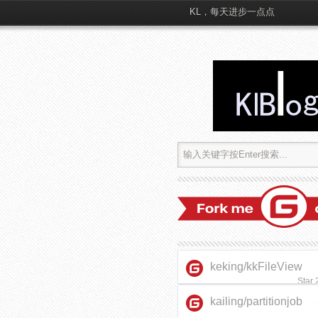
KL，每天进步一点点
keking/kkFileView
Star
kailing/partitionjob