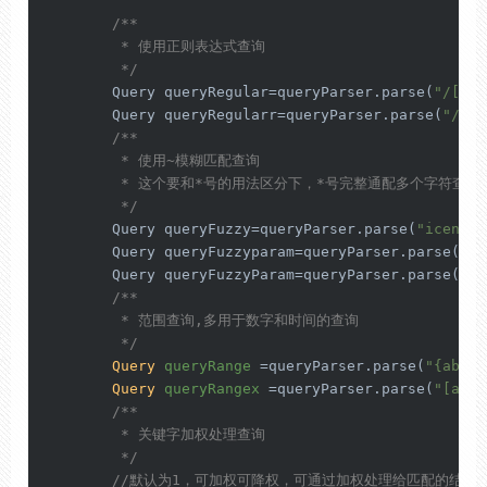
/**

         * 使用正则表达式查询

         */
        Query queryRegular=queryParser.parse(
"/[Lab
        Query queryRegularr=queryParser.parse(
"/[La
/**

         * 使用~模糊匹配查询

         * 这个要和*号的用法区分下，*号完整通配多个字符查询
         */
        Query queryFuzzy=queryParser.parse(
"icensor
        Query queryFuzzyparam=queryParser.parse(
"Li
        Query queryFuzzyParam=queryParser.parse(
"Li
/**

         * 范围查询,多用于数字和时间的查询

         */
Query
queryRange
=
queryParser.parse(
"{abc T
Query
queryRangex
=
queryParser.parse(
"[abc 
/**

         * 关键字加权处理查询

         */
//默认为1，可加权可降权，可通过加权处理给匹配的结果