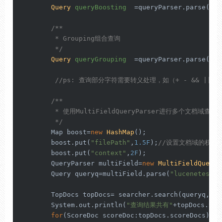
Query
queryBoosting
=
queryParser.parse(
"Li
/**

         * Grouping组合查询

         */
Query
queryGrouping
=
queryParser.parse(
"(+
//ps: 查询部分字符需要转义处理，如（+ - && || ! ( )
/**

         * 使用MultiFieldQueryParser进行多个文档域查询

         */
        Map boost=
new
HashMap
();

        boost.put(
"filePath"
,
1.5F
);
//设置文档域的权值
        boost.put(
"context"
,
2F
);

        QueryParser multiField=
new
MultiFieldQueryP
        Query queryq=multiField.parse(
"lucenetestda
        TopDocs topDocs= searcher.search(queryq,
10
)
        System.out.println(
"查询结果共有"
+topDocs.tot
for
(ScoreDoc scoreDoc:topDocs.scoreDocs){
