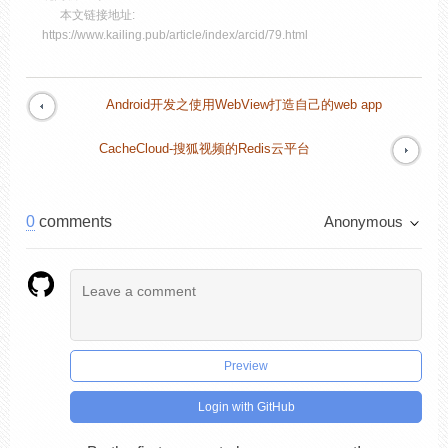
本文链接地址:
https://www.kailing.pub/article/index/arcid/79.html
Android开发之使用WebView打造自己的web app
CacheCloud-搜狐视频的Redis云平台
0
comments
Anonymous
Preview
Login with GitHub