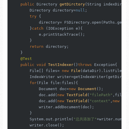
public
 Directory 
getDirctory
(String indexDir)
{

        Directory directory=
null
;

try
 {

            directory= FSDirectory.open(Paths.get(i
        }
catch
 (IOException e){

            e.printStackTrace();

        }

return
 directory;

    }

@Test
public
void
TestIndexer
()
throws
 Exception{

        File[] files= 
new
File
(dataDir).listFiles();
        IndexWriter writer=getIndexWriter(getDircto
for
(File file:files){

            Document doc=
new
Document
();

            doc.add(
new
TextField
(
"filePath"
,file.g
            doc.add(
new
TextField
(
"context"
,
new
Fi
            writer.addDocument(doc);

        }

        System.out.println(
"总共添加了"
+writer.numDoc
        writer.close();
