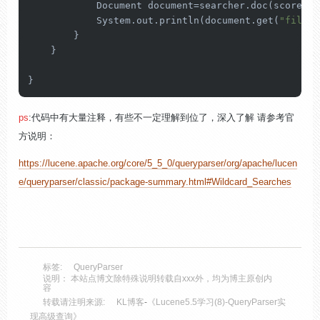
            Document document=searcher.doc(scoreDoc.
            System.out.println(document.get(
"filePa
        }

    }

} 
ps
:代码中有大量注释，有些不一定理解到位了，深入了解 请参考官
方说明：
https://lucene.apache.org/core/5_5_0/queryparser/org/apache/lucen
e/queryparser/classic/package-summary.html#Wildcard_Searches
标签:
QueryParser
说明： 本站点博文除特殊说明转载自xxx外，均为博主原创内
容
转载请注明来源:
KL博客
-
《Lucene5.5学习(8)-QueryParser实
现高级查询》