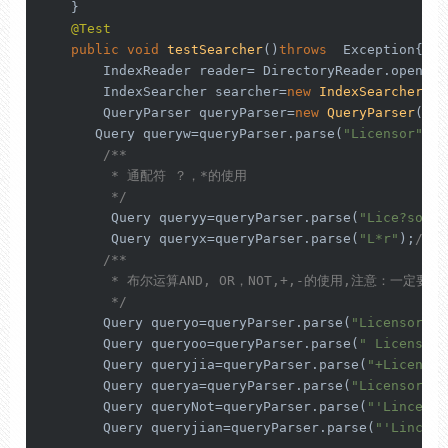
    }

@Test
public
void
testSearcher
()
throws
  Exception{

        IndexReader reader= DirectoryReader.open(ge
        IndexSearcher searcher=
new
IndexSearcher
(re
        QueryParser queryParser=
new
QueryParser
(
"co
       Query queryw=queryParser.parse(
"Licensor"
);
/**

         * 通配符 ？，*的使用

         */
         Query queryy=queryParser.parse(
"Lice?sor"
)
         Query queryx=queryParser.parse(
"L*r"
);
//
/**

         * 布尔运算AND, OR，NOT,+,-的使用,注意：一定要是大
         */
        Query queryo=queryParser.parse(
"Licensor OR
        Query queryoo=queryParser.parse(
" Licensor 
        Query queryjia=queryParser.parse(
"+Licensor
        Query querya=queryParser.parse(
"Licensor AN
        Query queryNot=queryParser.parse(
"'Lincenso
        Query queryjian=queryParser.parse(
"'Lincens