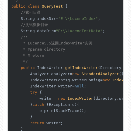
 */
public
class
QueryTest
 {

//索引目录
    String indexDir=
"E:\\LuceneIndex"
;

//测试数据目录
    String dataDir=
"E:\\LuceneTestData"
;

/**

     * Lucence5.5返回IndexWriter实例

     * 
@param
 directory

     * 
@return
     */
public
 IndexWriter 
getIndexWriter
(Directory dir
        Analyzer analyzer=
new
StandardAnalyzer
();

        IndexWriterConfig writerConfig=
new
IndexWri
        IndexWriter writer=
null
;

try
 {

            writer =
new
IndexWriter
(directory,write
        }
catch
 (Exception e){

            e.printStackTrace();

        }

return
 writer;

    }
