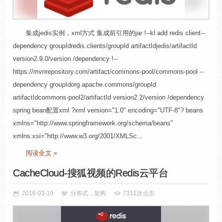
集成jedis实例，xml方式 集成前引用的jar !--kl add redis client--
dependency groupIdredis.clients/groupId artifactIdjedis/artifactId
version2.9.0/version /dependency !--
https://mvnrepository.com/artifact/commons-pool/commons-pool --
dependency groupIdorg.apache.commons/groupId
artifactIdcommons-pool2/artifactId version2.2/version /dependency
spring bean配置xml ?xml version="1.0" encoding="UTF-8"? beans
xmlns="http://www.springframework.org/schema/beans"
xmlns:xsi="http://www.w3.org/2001/XMLSc...
阅读全文 »
CacheCloud-搜狐视频的Redis云平台
2016-03-19
分布式，架构
7311次点击