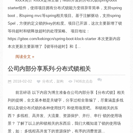
klock简介 Klock是博主基于redis开发的分布式锁spring-boot
starter组件，使得项目拥有分布式锁能力变得异常简单，支持spring
boot，和spirng mvc等spring相关项目。基于注解驱动，支持spring
Spel，方便的定义锁的key的粒度。项目已开源，这次主要新增了锁
等待超时和锁释放超时的处理策略。 项目地址：
https://gitee.com/kekingcn/spring-boot-klock-starter 本次更新内容
本次更新主要新增了【锁等待超时】和【...
阅读全文 »
公司内部分享系列-分布式锁相关
2018-02-02
分布式，架构
7406次点击
前言碎语 以下内容为博主准备在公司内部分享【分布式锁】相关
列的提纲，全文基本都是关键字，分享过程全靠编了，尽量涵盖多线
程以及锁分布式锁的各种使用技巧 和使用场景吧。 和锁相关的东
西？ 多线程、高并发、大流量、资源保护、并行、串行 锁的使用场
景？ 了解了以上的和锁相关的东西后，我们大概知道了锁的使用场
景，如： 多线程高并发下的资源保护，有序的消费资源...