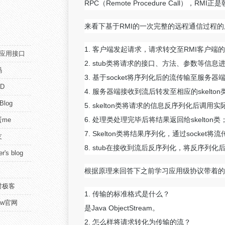
RPC（Remote Procedure Call），R
来看下基于RMI的一次完整的远程通信过程的
1. 客户端发起请求，请求转交至RMI客户端的s
pi应用接口
2. stub类将请求的接口、方法、参数等信息
码
3. 基于socket将序列化后的流传输至服务器
D
4. 服务器端接收到流后转发至相应的skelton
 Blog
5. skelton类将请求的信息反序列化后调用
6. 处理类处理完毕后将结果返回给skelton类
me
7. Skelton类将结果序列化，通过socket将
友
8. stub在接收到流后反序列化，将反序列化后的
r's blog
根据原理来回答下之前学习应用级协议带着的
时极客
1. 传输的标准格式是什么？
view官网
是Java ObjectStream。
2. 怎么样将请求转化为传输的流？