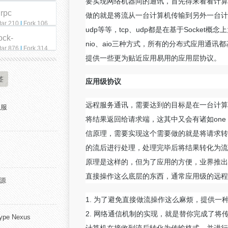
要实现网络机器间的通讯，首先得来看看计算
qrpc
做的就是将流从一台计算机传输到另外一台计算
tar 210
|
Fork 106
udp等等，tcp、udp都是在基于Socket
ock-
nio、aio三种方式，所有的分布式应用通
tar 876
|
Fork 314
提供一些更为贴近应用易用的应用层协议。
签
应用级协议
远程服务通讯，需要达到的目标是在一台计算
私服
将结果返回给请求端，这其中又会有诸如one w
信原理，需要实现这个需要做的就是将请求转
的流后进行处理，处理完毕后将结果转化为流
原理是这样的，但为了应用的方便，业界推出
直接操作这么底层的东西，通常应用级的远程
开源
1. 为了避免直接做流操作这么麻烦，提供一
2. 网络通信机制的实现，就是替你完成了
pe Nexus