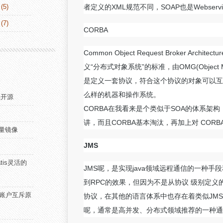
(5)
者定义的XML规范不同，SOAP也是Webse
(7)
CORBA
Common Object Request Broker 
义“分布式对象系统”的标准，由OMG(Object 
是定义一套协议，符合这个协议的对象可以互
么样的机器和操作系统。
继续开源
CORBA在我看来是个类似于SOA的体系架
讲，而且CORBA基本淘汰，再加上对 COR
流量镜像
JMS
atis灵活的
JMS呢，是实现java领域远程通信的一种手
到RPC的效果，但因为不是从协议 级别定义
der 账户互斥原
协议，在其他的语言体系中也存在着类似JM
呢，通常是高并发、分布式领域推荐的一种通信