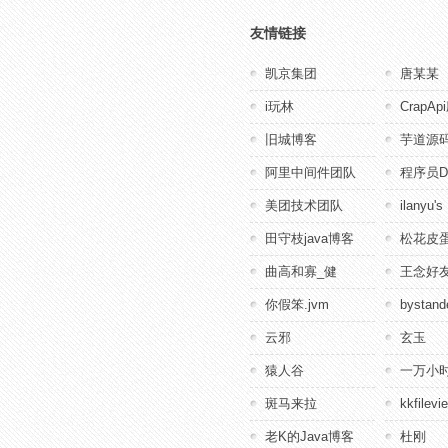
友情链接
凯京集团
唐某某
i玩林
CrapA
旧城博客
芋道源
阿里中间件团队
程序员D
美团技术团队
ilanyu's
田守枝java博客
松花皮蛋
曲高和寡_健
王念好
你假笨.jvm
bystande
云邪
玄玉
猿人谷
一万小
斑马来拉
kkfile
老K的Java博客
杜刚