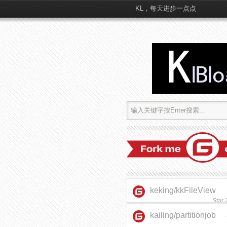
KL，每天进步一点点
keking/kkFileView
Star
kailing/partitionjob