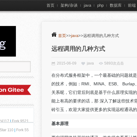
首页
架构/杂谈
java
php
数据库
前端
首页
>>
java
>>远程调用的几种方式
远程调用的几种方式
2015-06-09
java
5893次点击
在分布式服务框架中，一个最基础的问题就是
的技术，例如：RMI、MINA、ESB、 Burla
关系呢，它们背后到底是基于什么原理实现的
能上有高的要求的话，那 深入了解这些技术背
砖引玉，欢迎大家提供更多的实现远程通讯的
 24117
|
Fork 9521
基本原理
Star 110
|
Fork 55