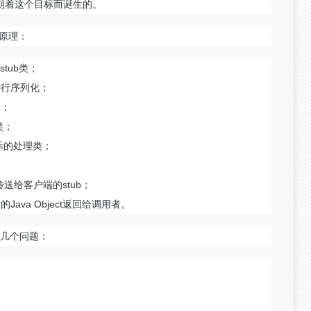
MI正是朝着这个目标而诞生的。
原理：
tub类；
进行序列化；
端；
类；
实际的处理类；
；
流传送给客户端的stub；
Java Object返回给调用者。
几个问题：