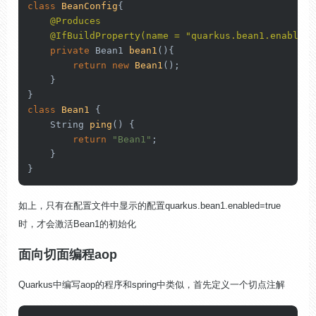
class
BeanConfig
{

@Produces
@IfBuildProperty(name = "quarkus.bean1.enabled"
private
 Bean1 
bean1
()
{

return
new
Bean1
();

    }

class
Bean1
 {

    String 
ping
()
 {

return
"Bean1"
;

    }

}
如上，只有在配置文件中显示的配置quarkus.bean1.enabled=true
时，才会激活Bean1的初始化
面向切面编程aop
Quarkus中编写aop的程序和spring中类似，首先定义一个切点注解