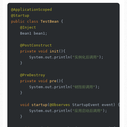
@ApplicationScoped
@Startup
public
class
TestBean
 {

@Inject
    Bean1 bean1;

@PostConstruct
private
void
init
()
{

        System.out.println(
"实例化后调用"
);

    }

@PreDestroy
private
void
pre
()
{

        System.out.println(
"销毁前调用"
);

    }

void
startup
(
@Observes
 StartupEvent event)
 {

        System.out.println(
"应用启动后调用"
);

    }
