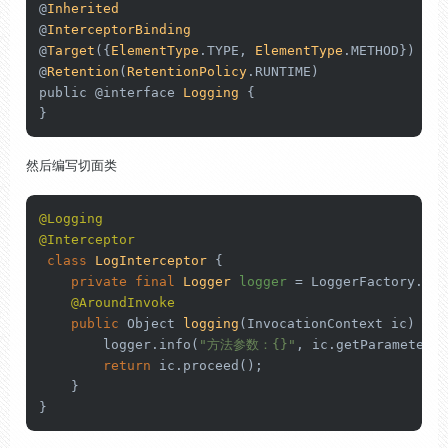
@
Inherited
@
InterceptorBinding
@
Target
({
ElementType
.
TYPE
, 
ElementType
.
METHOD
})

@
Retention
(
RetentionPolicy
.
RUNTIME
)

public @interface 
Logging
 {

}
然后编写切面类
@Logging
@Interceptor
class
LogInterceptor
 {

private
final
Logger
logger
=
 LoggerFactory.get
@AroundInvoke
public
 Object 
logging
(InvocationContext ic)
thr
        logger.info(
"方法参数：{}"
, ic.getParameters(
return
 ic.proceed();

    }

}