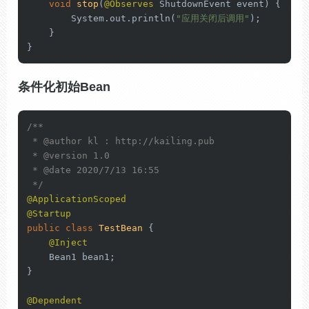
void
stop
(
@Observes
 ShutdownEvent event)
 {

        System.out.println(
"应用关闭后调用"
);

    }

}
条件化初始Bean
/**

 * 
@author
 kl : http://kailing.pub

 * 
@version
 1.0

 * 
@date
 2020/7/13 16:55

 */
@ApplicationScoped
@Startup
public
class
TestBean
 {

@Inject
    Bean1 bean1;

}

@Dependent