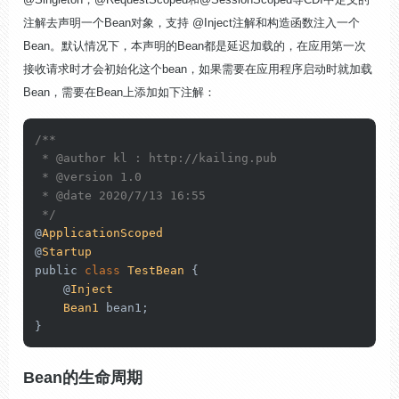
注解去声明一个Bean对象，支持 @Inject注解和构造函数注入一个
Bean。默认情况下，本声明的Bean都是延迟加载的，在应用第一次
接收请求时才会初始化这个bean，如果需要在应用程序启动时就加载
Bean，需要在Bean上添加如下注解：
/**

 * 
@author
 kl : http://kailing.pub

 * 
@version
 1.0

 * 
@date
 2020/7/13 16:55

 */
@
ApplicationScoped
@
Startup
public 
class
TestBean
 {

    @
Inject
Bean1
 bean1;

}
Bean的生命周期