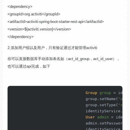
<dependency>
<groupId>org.activiti</groupId>
<artifactId>activiti-spring-boot-starter-rest-api</artifactId>
<version>${activiti.version}</version>
</dependency>
2.添加用户组以及用户，只有验证通过才能管理activiti
你可以直接数据库手动添加表名如（act_id_group，act_id_user），
也可以通过api完成，如下
Group
group
=
 ident
				group.setName(
"user
				group.setType(
"secu
				identityService.saveGroup(group);

User
admin
=
 identi
				admin.setPassword(
"
				identityService.s