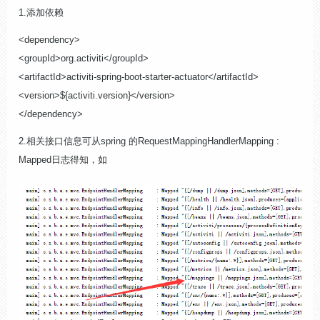
1.添加依赖
<dependency>
<groupId>org.activiti</groupId>
<artifactId>activiti-spring-boot-starter-actuator</artifactId>
<version>${activiti.version}</version>
</dependency>
2.相关接
口信息可从spring 的
RequestMappingHandlerMapping :
Mapped日志得知
，如