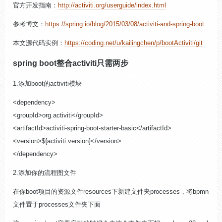
官方开发指南：
http://activiti.org/userguide/index.html
参考博文：
https://spring.io/blog/2015/03/08/activiti-and-spring-boot
本文源代码实例：
https://coding.net/u/kailingchen/p/bootActiviti/git
spring boot整合activiti只需两步
1.添加boot的activiti模块
<dependency>
<groupId>org.activiti</groupId>
<artifactId>activiti-spring-boot-starter-basic</artifactId>
<version>${activiti.version}</version>
</dependency>
2.添加你的流程图文件
在你boot项目的资源文件resources下新建文件夹processes，将bpmn
文件置于processes文件夹下面